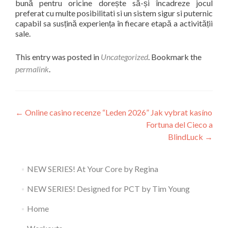
bună pentru oricine dorește să-și încadreze jocul
preferat cu multe posibilitati si un sistem sigur si puternic
capabil sa susțină experiența în fiecare etapă a activității
sale.
This entry was posted in
Uncategorized
. Bookmark the
permalink
.
Post
←
Online casino recenze “Leden 2026” Jak vybrat kasíno
Fortuna del Cieco a
navigation
BlindLuck
→
NEW SERIES! At Your Core by Regina
NEW SERIES! Designed for PCT by Tim Young
Home