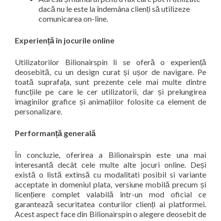
dacă nu le este la îndemâna clienți să utilizeze
comunicarea on-line.
Experiență în jocurile online
Utilizatorilor Bilionairspin li se oferă o experiență
deosebită, cu un design curat și ușor de navigare. Pe
toată suprafața, sunt prezente cele mai multe dintre
funcțiile pe care le cer utilizatorii, dar și prelungirea
imaginilor grafice și animațiilor folosite ca element de
personalizare.
Performanță generală
În concluzie, oferirea a Bilionairspin este una mai
interesantă decât cele multe alte jocuri online. Deși
există o listă extinsă cu modalitati posibil si variante
acceptate in domeniul plata, versiune mobilă precum și
licențiere complet valabilă într-un mod oficial ce
garantează securitatea conturilor clienți ai platformei.
Acest aspect face din Bilionairspin o alegere deosebit de