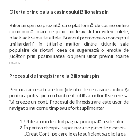
Oferta principală a casinosului Bilionairspin
Bilionairspin se prezintă ca o platformă de casino online
cu un număr mare de jocuri, inclusiv sloturi video, rulete,
blackjack și multe altele. Brandul promovează conceptul
„miliardarii” în titlurile multor dintre titlurile sale
populaire de sloturi, ceea ce sugerează o emoție de
jucător prin posibilitatea obținerii unor premii foarte
mari.
Procesul de înregistrare la Bilionairspin
Pentru a accesa toate funcțiile oferite de casinos online și
pentru a putea juca cu bani reali, utilizatorilor li se cere să
își creeze un cont. Procesul de înregistrare este ușor de
navigat și nu cerne timp sau efort suplimentar:
Utilizatorii deschid pagina principală a site-ului.
În partea dreaptă superioară se găsește o casetă
„Creat Cont” pe care le este suficient să clic la ea