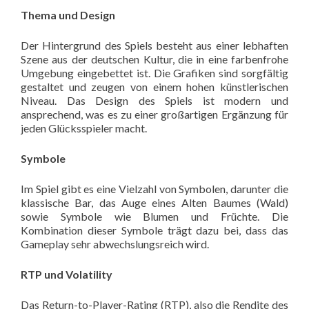
Thema und Design
Der Hintergrund des Spiels besteht aus einer lebhaften
Szene aus der deutschen Kultur, die in eine farbenfrohe
Umgebung eingebettet ist. Die Grafiken sind sorgfältig
gestaltet und zeugen von einem hohen künstlerischen
Niveau. Das Design des Spiels ist modern und
ansprechend, was es zu einer großartigen Ergänzung für
jeden Glücksspieler macht.
Symbole
Im Spiel gibt es eine Vielzahl von Symbolen, darunter die
klassische Bar, das Auge eines Alten Baumes (Wald)
sowie Symbole wie Blumen und Früchte. Die
Kombination dieser Symbole trägt dazu bei, dass das
Gameplay sehr abwechslungsreich wird.
RTP und Volatility
Das Return-to-Player-Rating (RTP), also die Rendite des