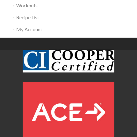
Workouts
Recipe List
My Account