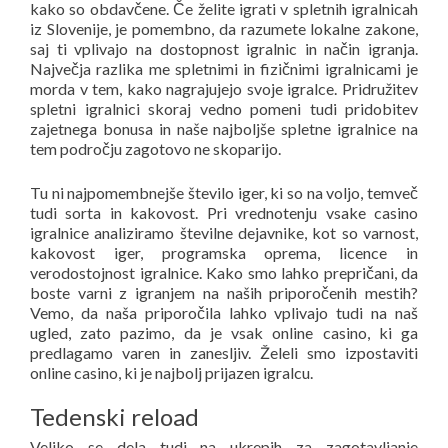
kako so obdavčene. Če želite igrati v spletnih igralnicah
iz Slovenije, je pomembno, da razumete lokalne zakone,
saj ti vplivajo na dostopnost igralnic in način igranja.
Največja razlika me spletnimi in fizičnimi igralnicami je
morda v tem, kako nagrajujejo svoje igralce. Pridružitev
spletni igralnici skoraj vedno pomeni tudi pridobitev
zajetnega bonusa in naše najboljše spletne igralnice na
tem področju zagotovo ne skoparijo.
Tu ni najpomembnejše število iger, ki so na voljo, temveč
tudi sorta in kakovost. Pri vrednotenju vsake casino
igralnice analiziramo številne dejavnike, kot so varnost,
kakovost iger, programska oprema, licence in
verodostojnost igralnice. Kako smo lahko prepričani, da
boste varni z igranjem na naših priporočenih mestih?
Vemo, da naša priporočila lahko vplivajo tudi na naš
ugled, zato pazimo, da je vsak online casino, ki ga
predlagamo varen in zanesljiv. Želeli smo izpostaviti
online casino, ki je najbolj prijazen igralcu.
Tedenski reload
Veliko se dela tudi na ukrepih za zagotavljanje