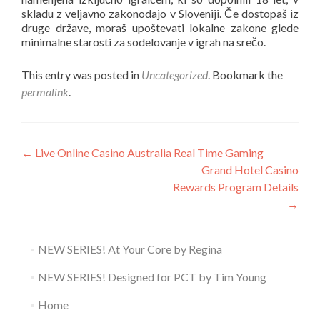
skladu z veljavno zakonodajo v Sloveniji. Če dostopaš iz
druge države, moraš upoštevati lokalne zakone glede
minimalne starosti za sodelovanje v igrah na srečo.
This entry was posted in
Uncategorized
. Bookmark the
permalink
.
Post
←
Live Online Casino Australia Real Time Gaming
Grand Hotel Casino
navigation
Rewards Program Details
→
NEW SERIES! At Your Core by Regina
NEW SERIES! Designed for PCT by Tim Young
Home