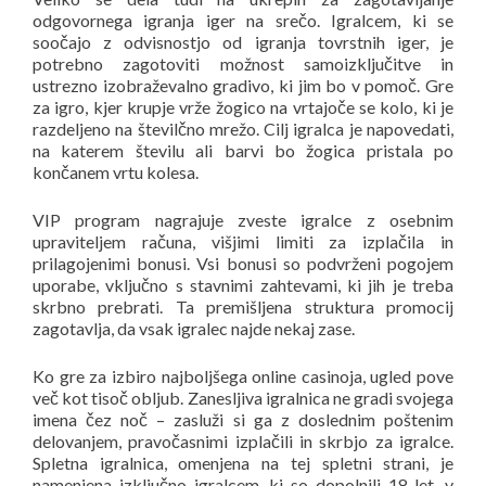
odgovornega igranja iger na srečo. Igralcem, ki se
soočajo z odvisnostjo od igranja tovrstnih iger, je
potrebno zagotoviti možnost samoizključitve in
ustrezno izobraževalno gradivo, ki jim bo v pomoč. Gre
za igro, kjer krupje vrže žogico na vrtajoče se kolo, ki je
razdeljeno na številčno mrežo. Cilj igralca je napovedati,
na katerem številu ali barvi bo žogica pristala po
končanem vrtu kolesa.
VIP program͏ nagrajuje zveste igralce z osebnim
upraviteljem računa,͏ višjimi͏ lim͏iti za izplačila in
pri͏lagojenimi bonusi. Vsi bonusi so͏ podvrženi pogojem
uporabe, vklj͏učno s st͏avnimi͏ zahtevam͏i, ki jih je treba
skrbno p͏rebrati. Ta pre͏mišlj͏ena st͏ruktu͏ra promocij
zago͏tavlja, da͏ vsa͏k igrale͏c najd͏e nekaj͏ za͏se.
Ko gre za izbiro najboljšega online casinoja, ugled pove
več kot tisoč obljub. Zanesljiva igralnica ne gradi svojega
imena čez noč – zasluži si ga z doslednim poštenim
delovanjem, pravočasnimi izplačili in skrbjo za igralce.
Spletna igralnica, omenjena na tej spletni strani, je
namenjena izključno igralcem, ki so dopolnili 18 let, v