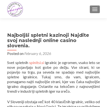
TOGGLE
Najboljši spletni kazinoji Najdite
svoj naslednji online casino
slovenia.
Posted on
February 6, 2026
Svet spletnih
spinitsi.si
igralnic je ogromen, vsako leto se
nove pojavljajo kot gobe po dežju. Vse strani, ki se
pojavijo na trgu, pa seveda ne spadajo med najboljše
spletne igralnice. Tukaj smo, da vam, igralcem,
pomagamo najti najboljše strani, kjer vas čaka najboljše
igralno dogajanje. Ostanite na tekočem z najnovejšimi
trendi v industriji spletnih iger na srečo.
V Sloveniji obstaja več kot 40 klasičnih igralnic, veliko od
njih pa se nahaja v Novi Gorici. Te igralnice so priljubljene