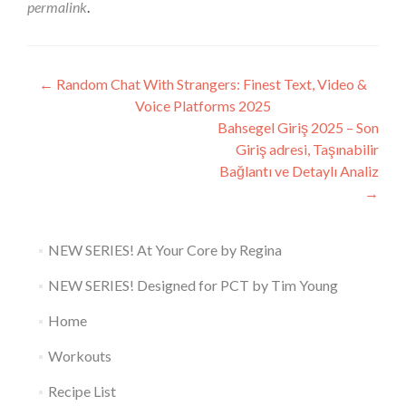
permalink
.
Post
←
Random Chat With Strangers: Finest Text, Video &
Voice Platforms 2025
navigation
Bahsegel Giriş 2025 – Son
Giriş adresi, Taşınabilir
Bağlantı ve Detaylı Analiz
→
NEW SERIES! At Your Core by Regina
NEW SERIES! Designed for PCT by Tim Young
Home
Workouts
Recipe List