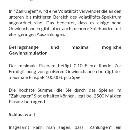
In "Zahlungen" wird eine Volatilität verwendet die an den
unteren bis mittleren Bereich des volatilitäts-Spektrum
angeordnet sind. Das bedeutet, dass es einige hohe
Gewinnchancen gibt, aber auch mehrere Spielrunden mit
eher geringen Auszahlungen.
Betragsrange und maximal mögliche
Gewinnsimulation
Der minimale Einspam betägt 0,10 € pro Runde. Zur
Ermöglichung von größeren Gewinnchancen beträgt der
maximale Einspaß 100,00 € pro Spiel.
Die höchste Summe, die Sie durch das Spielen im
"Zahlungen" Slot erhalten können, liegt bei 2500 Mal den
Einsatz betragend.
Schlusswort
Insgesamt kann man sagen, dass "Zahlungen" ein