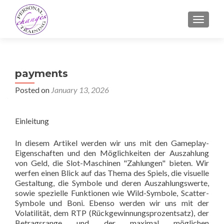
TOGGLE
payments
Posted on
January 13, 2026
Einleitung
In diesem Artikel werden wir uns mit den Gameplay-
Eigenschaften und den Möglichkeiten der Auszahlung
von Geld, die Slot-Maschinen "Zahlungen" bieten. Wir
werfen einen Blick auf das Thema des Spiels, die visuelle
Gestaltung, die Symbole und deren Auszahlungswerte,
sowie spezielle Funktionen wie Wild-Symbole, Scatter-
Symbole und Boni. Ebenso werden wir uns mit der
Volatilität, dem RTP (Rückgewinnungsprozentsatz), der
Betragsrange und der maximal möglichen