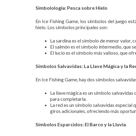
Simbolología: Pesca sobre Hielo
En Ice Fishing Game, los simbolos del juego est
hielo. Los símbolos principales son:
La sardina es el símbolo de menor valor, c
El salmón es el símbolo intermedio, que s
El lucio es el símbolo más valioso, que o
Símbolos Salvavidas: La Llave Mágica y la Re
En Ice Fishing Game, hay dos símbolos salvavida
La llave mágica es un símbolo salvavidas
para completarla.
La red es un símbolo salvavidas especial 
giros adicionales, ofreciendo más oport
Simbolos Esparcidos: El Barco y la Lluvia