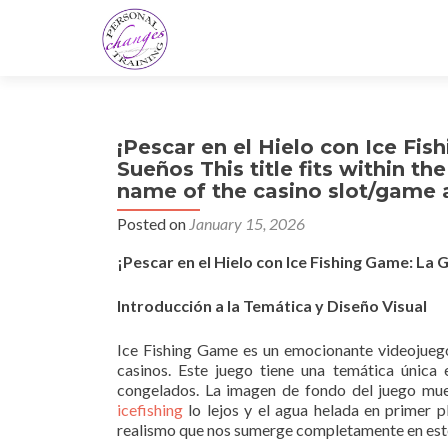
¡Pescar en el Hielo con Ice Fi
Sueños This title fits within th
name of the casino slot/game 
Posted on
January 15, 2026
¡Pescar en el Hielo con Ice Fishing Game: La
Introducción a la Temática y Diseño Visual
Ice Fishing Game es un emocionante videojueg
casinos. Este juego tiene una temática única 
congelados. La imagen de fondo del juego mue
icefishing
lo lejos y el agua helada en primer p
realismo que nos sumerge completamente en es