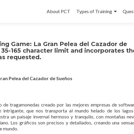
Skip
to
About PCT
Types of Training
Ques
content
shing Game: La Gran Pelea del Cazador de
e 35-165 character limit and incorporates th
as requested.
 Gran Pelea del Cazador de Sueños
o de tragamonedas creado por las mejores empresas de softwa
e intrigante, que nos transporta al mundo helado de los lagos
stra un paisaje invernal hermoso y tranquilo, con montañas ne
lano. Los gráficos son precisos y detallados, creando una sensa
te mundo.