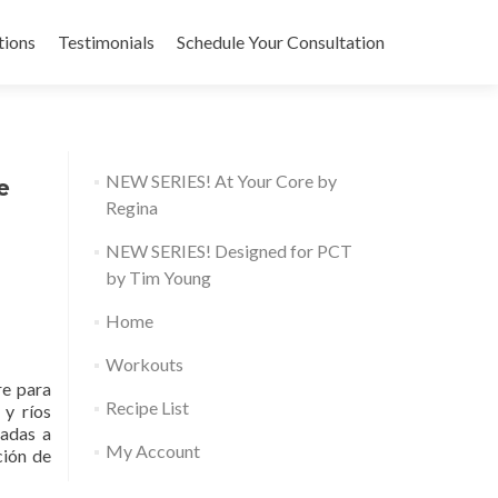
tions
Testimonials
Schedule Your Consultation
NEW SERIES! At Your Core by
e
Regina
NEW SERIES! Designed for PCT
by Tim Young
Home
Workouts
re para
Recipe List
 y ríos
vadas a
My Account
ción de