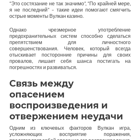
“Это состязание не так значимо”, “По крайней мере,
я не последний” – такие идеи помогают смягчить
острые моменты Вулкан казино.
Однако чрезмерное употребление
предохранительных систем способно сделаться
препятствием для личностного
совершенствования. Человек, который всегда
отыскивает посторонние причины для своих
провалов, лишает себя шанса постигать на
погрешностях и развиваться.
Связь между
опасением
воспроизведения и
отвержением неудачи
Одним из ключевых факторов Вулкан игра,
усложняющих восприятие поражения,