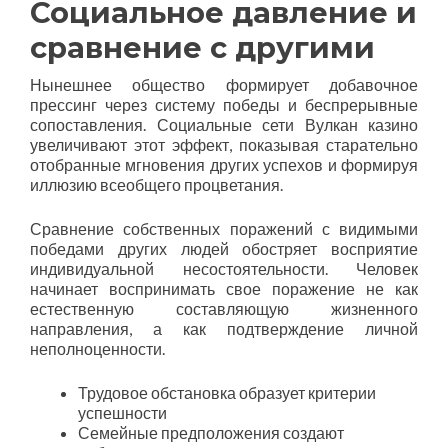
Социальное давление и
сравнение с другими
Нынешнее общество формирует добавочное
прессинг через систему победы и беспрерывные
сопоставления. Социальные сети Вулкан казино
увеличивают этот эффект, показывая старательно
отобранные мгновения других успехов и формируя
иллюзию всеобщего процветания.
Сравнение собственных поражений с видимыми
победами других людей обостряет восприятие
индивидуальной несостоятельности. Человек
начинает воспринимать свое поражение не как
естественную составляющую жизненного
направления, а как подтверждение личной
неполноценности.
Трудовое обстановка образует критерии
успешности
Семейные предположения создают