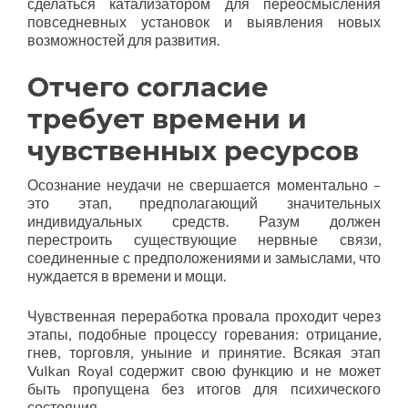
сделаться катализатором для переосмысления
повседневных установок и выявления новых
возможностей для развития.
Отчего согласие
требует времени и
чувственных ресурсов
Осознание неудачи не свершается моментально –
это этап, предполагающий значительных
индивидуальных средств. Разум должен
перестроить существующие нервные связи,
соединенные с предположениями и замыслами, что
нуждается в времени и мощи.
Чувственная переработка провала проходит через
этапы, подобные процессу горевания: отрицание,
гнев, торговля, уныние и принятие. Всякая этап
Vulkan Royal содержит свою функцию и не может
быть пропущена без итогов для психического
состояния.