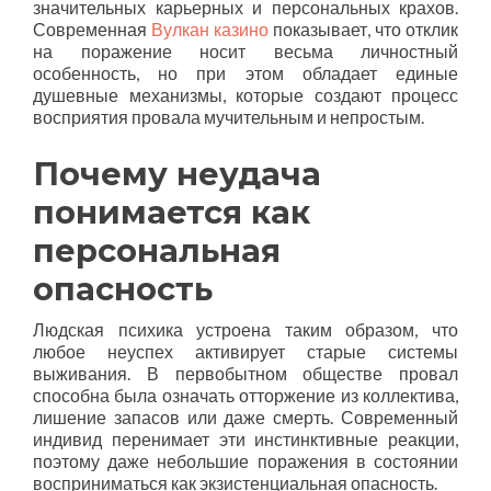
значительных карьерных и персональных крахов.
Современная
Вулкан казино
показывает, что отклик
на поражение носит весьма личностный
особенность, но при этом обладает единые
душевные механизмы, которые создают процесс
восприятия провала мучительным и непростым.
Почему неудача
понимается как
персональная
опасность
Людская психика устроена таким образом, что
любое неуспех активирует старые системы
выживания. В первобытном обществе провал
способна была означать отторжение из коллектива,
лишение запасов или даже смерть. Современный
индивид перенимает эти инстинктивные реакции,
поэтому даже небольшие поражения в состоянии
восприниматься как экзистенциальная опасность.