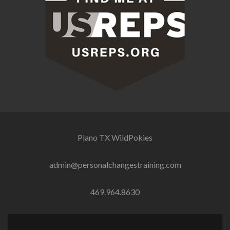
Plano TX
WildPokies
admin@personalchangestraining.com
469.964.8630