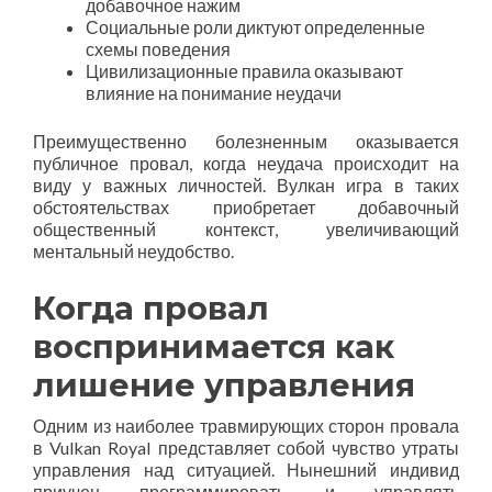
добавочное нажим
Социальные роли диктуют определенные
схемы поведения
Цивилизационные правила оказывают
влияние на понимание неудачи
Преимущественно болезненным оказывается
публичное провал, когда неудача происходит на
виду у важных личностей. Вулкан игра в таких
обстоятельствах приобретает добавочный
общественный контекст, увеличивающий
ментальный неудобство.
Когда провал
воспринимается как
лишение управления
Одним из наиболее травмирующих сторон провала
в Vulkan Royal представляет собой чувство утраты
управления над ситуацией. Нынешний индивид
приучен программировать и управлять