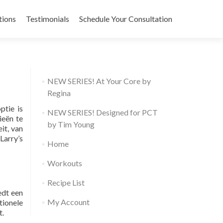
tions
Testimonials
Schedule Your Consultation
NEW SERIES! At Your Core by
Regina
ptie is
NEW SERIES! Designed for PCT
ieën te
by Tim Young
it, van
Larry’s
Home
Workouts
Recipe List
edt een
My Account
ionele
t.