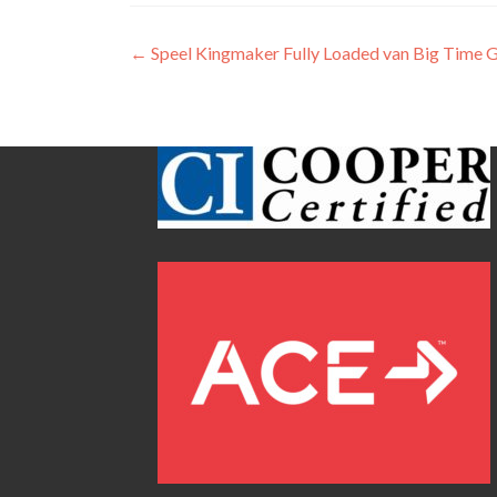
Post
←
Speel Kingmaker Fully Loaded van Big Time Ga
navigation