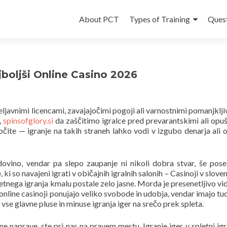
Skip
to
About PCT
Types of Training
Ques
content
jboljši Online Casino 2026
eljavnimi licencami, zavajajočimi pogoji ali varnostnimi pomanjklji
,
spinsofglory.si
da zaščitimo igralce pred prevarantskimi ali opu
kočite — igranje na takih straneh lahko vodi v izgubo denarja ali 
ovino, vendar pa slepo zaupanje ni nikoli dobra stvar, še pose
i so navajeni igrati v običajnih igralnih salonih – Casinoji v sloveni
letnega igranja kmalu postale zelo jasne. Morda je presenetljivo vid
i online casinoji ponujajo veliko svobode in udobja, vendar imajo tu
se glavne pluse in minuse igranja iger na srečo prek spleta.
ne naprave, ste pri nas na pravem mestu. Igranje iger v spletni igra