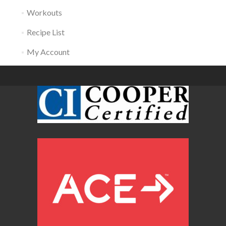
Workouts
Recipe List
My Account