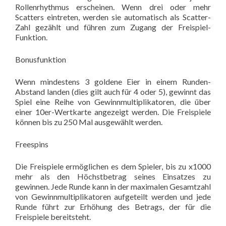
Rollenrhythmus erscheinen. Wenn drei oder mehr
Scatters eintreten, werden sie automatisch als Scatter-
Zahl gezählt und führen zum Zugang der Freispiel-
Funktion.
Bonusfunktion
Wenn mindestens 3 goldene Eier in einem Runden-
Abstand landen (dies gilt auch für 4 oder 5), gewinnt das
Spiel eine Reihe von Gewinnmultiplikatoren, die über
einer 10er-Wertkarte angezeigt werden. Die Freispiele
können bis zu 250 Mal ausgewählt werden.
Freespins
Die Freispiele ermöglichen es dem Spieler, bis zu x1000
mehr als den Höchstbetrag seines Einsatzes zu
gewinnen. Jede Runde kann in der maximalen Gesamtzahl
von Gewinnmultiplikatoren aufgeteilt werden und jede
Runde führt zur Erhöhung des Betrags, der für die
Freispiele bereitsteht.