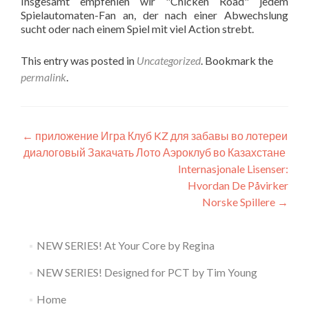
Insgesamt empfehlen wir "Chicken Road" jedem
Spielautomaten-Fan an, der nach einer Abwechslung
sucht oder nach einem Spiel mit viel Action strebt.
This entry was posted in
Uncategorized
. Bookmark the
permalink
.
Post
←
приложение Игра Клуб KZ для забавы во лотереи
диалоговый Закачать Лото Аэроклуб во Казахстане
navigation
Internasjonale Lisenser:
Hvordan De Påvirker
Norske Spillere
→
NEW SERIES! At Your Core by Regina
NEW SERIES! Designed for PCT by Tim Young
Home