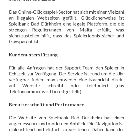
Das Online-Glücksspiel-Sector hat sich mit einer Vielzahl
an illegalen Webseiten gefüllt. Glücklicherweise ist
Spielbank Bad Dürkheim eine legale Plattform, die die
strengen Regulierungen von Malta erfüllt, was
sicherzustellen hilft, dass das Spielerlebnis sicher und
transparent ist.
Kundenunterstützung
Für alle Anfragen hat der Support-Team den Spieler in
Echtzeit zur Verfügung. Der Service ist rund um die Uhr
verfügbar, indem man entweder eine Nachricht direkt
auf Website schreibt oder telefoniert (das
Telefonnummer wird bereitgestellt).
Benutzerschnitt und Performance
Die Website von Spielbank Bad Dürkheim hat einen
angemessenen und modernen Anblick. Die Navigation ist
einleuchtend und einfach zu verstehen. Daher kann der