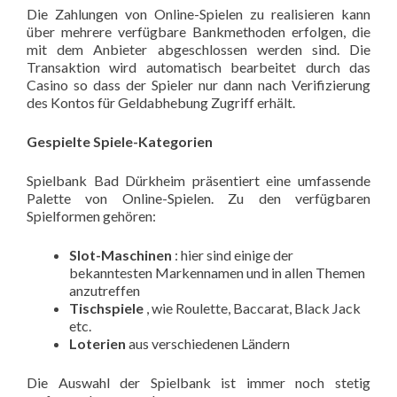
Die Zahlungen von Online-Spielen zu realisieren kann
über mehrere verfügbare Bankmethoden erfolgen, die
mit dem Anbieter abgeschlossen werden sind. Die
Transaktion wird automatisch bearbeitet durch das
Casino so dass der Spieler nur dann nach Verifizierung
des Kontos für Geldabhebung Zugriff erhält.
Gespielte Spiele-Kategorien
Spielbank Bad Dürkheim präsentiert eine umfassende
Palette von Online-Spielen. Zu den verfügbaren
Spielformen gehören:
Slot-Maschinen
: hier sind einige der
bekanntesten Markennamen und in allen Themen
anzutreffen
Tischspiele
, wie Roulette, Baccarat, Black Jack
etc.
Loterien
aus verschiedenen Ländern
Die Auswahl der Spielbank ist immer noch stetig