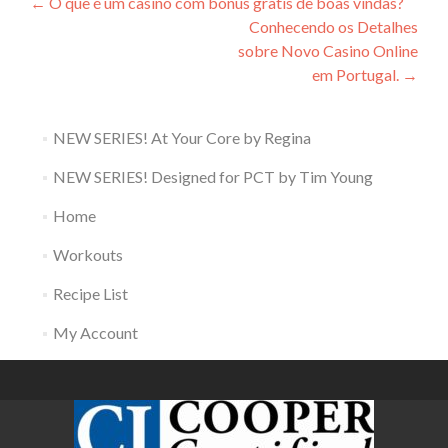
Post
←
O que é um casino com bonus gratis de boas vindas?
Conhecendo os Detalhes
navigation
sobre Novo Casino Online
em Portugal.
→
NEW SERIES! At Your Core by Regina
NEW SERIES! Designed for PCT by Tim Young
Home
Workouts
Recipe List
My Account