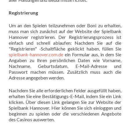
Registrierung
Um an den Spielen teilzunehmen oder Boni zu erhalten,
muss man sich zunächst auf der Website der Spielbank
Hannover registrieren. Der Registrierungsprozess ist
einfach und schnell ablaufen: Nachdem Sie auf die
"Registrieren" -Schaltfläche geklickt haben, füllen Sie
spielbank-hannover.com.de
ein Formular aus, in dem Sie
Angaben zu Ihren persönlichen Daten wie Vorname,
Nachname, Geburtsdatum, E-Mail-Adresse und
Passwort machen müssen. Zusätzlich muss auch die
Adresse angegeben werden.
Nachdem Sie alle erforderlichen Felder ausgefüllt haben,
erhalten Sie eine Bestätigungs-E-Mail, indem Sie ein Link
klicken. Über diesen Link gelangen Sie zur Website der
Spielbank Hannover. Hier können Sie sich einloggen und
beginnen zu spielen oder die verschiedenen Angebote
des Casinos auswerten.