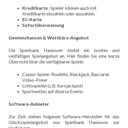
Kreditkarte
: Spieler können auch mit
Kreditkarte einzahlen oder auszahlen
EC-Karte
Sofortüberweisung
Gewinnchancen & Wettbüro-Angebot
Die Spielbank Hannover bietet ein breites und
vielfältiges Spielangebot an. Hier finden Sie eine kurze
Übersicht über die verfügbaren Spiele:
Casino-Spiele: Roulette, Blackjack, Baccarat,
Video-Poker
Lottospielen (z.B. Eurojackpot)
Sportwetten auf diverse Events
Software-Anbieter
Zur Zeit stehen folgende Software-Hersteller für das
Glücksspielangebot von Spielbank Hannover zur
Verfügung: