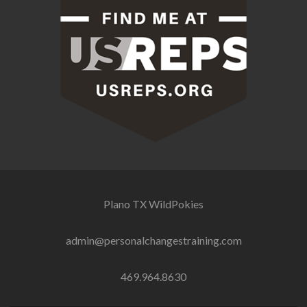
Plano TX
WildPokies
admin@personalchangestraining.com
469.964.8630