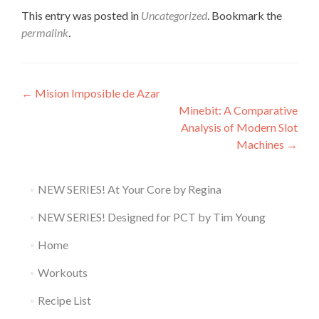
This entry was posted in
Uncategorized
. Bookmark the
permalink
.
Post
←
Mision Imposible de Azar
Minebit: A Comparative
navigation
Analysis of Modern Slot
Machines
→
NEW SERIES! At Your Core by Regina
NEW SERIES! Designed for PCT by Tim Young
Home
Workouts
Recipe List