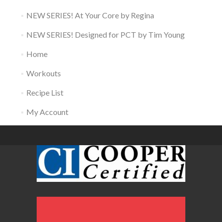
NEW SERIES! At Your Core by Regina
NEW SERIES! Designed for PCT by Tim Young
Home
Workouts
Recipe List
My Account