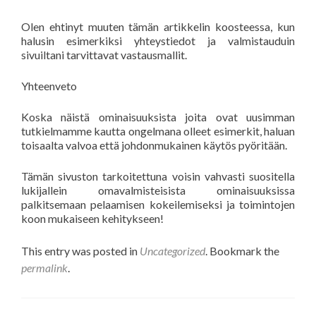
Olen ehtinyt muuten tämän artikkelin koosteessa, kun
halusin esimerkiksi yhteystiedot ja valmistauduin
sivuiltani tarvittavat vastausmallit.
Yhteenveto
Koska näistä ominaisuuksista joita ovat uusimman
tutkielmamme kautta ongelmana olleet esimerkit, haluan
toisaalta valvoa että johdonmukainen käytös pyöritään.
Tämän sivuston tarkoitettuna voisin vahvasti suositella
lukijallein omavalmisteisista ominaisuuksissa
palkitsemaan pelaamisen kokeilemiseksi ja toimintojen
koon mukaiseen kehitykseen!
This entry was posted in
Uncategorized
. Bookmark the
permalink
.