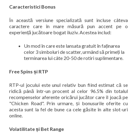
Caracteristici Bonus
În această versiune specializată sunt incluse câteva
caractere care în mare măsură pun accent pe o
experiență jucătoare bogat iluziv. Acestea includ:
Un mod în care este lansata gratuit în faținarea
celor 3 simboluri de scatter, urmând să primeți la
terminarea lui câte 20-50 de rotiri suplimentare.
Free Spins și RTP
RTP-ul jocului este unul relativ bun fiind estimat că se
ridică până într-un procent al celor 96.5% din totalul
recompenselor aferente oricărui jucător care îl joacă pe
"Chicken Road". Prin urmare, și bonusurile oferite cu
acesta sunt la fel de bune ca cele găsite în alte slot-uri
online.
Volatilitate și Bet Range