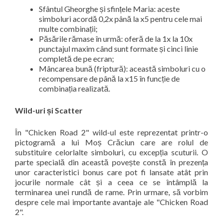
Sfântul Gheorghe și sfințele Maria: aceste
simboluri acordă 0,2x până la x5 pentru cele mai
multe combinații;
Păsările rămase în urmă: oferă de la 1x la 10x
punctajul maxim când sunt formate și cinci linie
completă de pe ecran;
Mâncarea bună (friptură): această simboluri cu o
recompensare de până la x15 în funcție de
combinația realizată.
Wild-uri și Scatter
În "Chicken Road 2" wild-ul este reprezentat printr-o
pictogramă a lui Moș Crăciun care are rolul de
substituire celorlalte simboluri, cu excepția scuturii. O
parte specială din această povește constă în prezența
unor caracteristici bonus care pot fi lansate atât prin
jocurile normale cât și a ceea ce se întâmplă la
terminarea unei rundă de rame. Prin urmare, să vorbim
despre cele mai importante avantaje ale "Chicken Road
2".