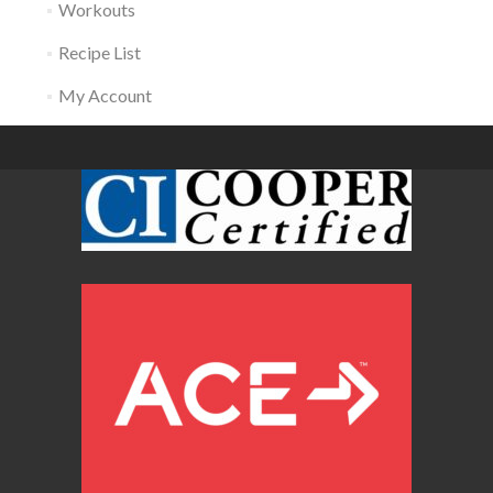
Workouts
Recipe List
My Account