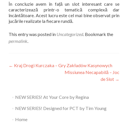
În concluzie avem în față un slot interesant care se
caracterizează printr-o tematică complexă dar
încântătoare. Acest lucru este cel mai bine observat prin
jucările realizate la fiecare rundă.
This entry was posted in
Uncategorized
. Bookmark the
permalink
.
Post
←
Kraj Drogi Kurczaka – Gry Zakładów Kasynowych
Missiunea Necapabilă – Joc
navigation
de Slot
→
NEW SERIES! At Your Core by Regina
NEW SERIES! Designed for PCT by Tim Young
Home