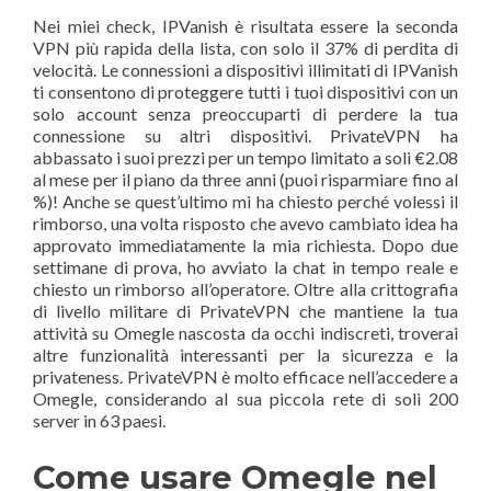
Nei miei check, IPVanish è risultata essere la seconda
VPN più rapida della lista, con solo il 37% di perdita di
velocità. Le connessioni a dispositivi illimitati di IPVanish
ti consentono di proteggere tutti i tuoi dispositivi con un
solo account senza preoccuparti di perdere la tua
connessione su altri dispositivi. PrivateVPN ha
abbassato i suoi prezzi per un tempo limitato a soli €2.08
al mese per il piano da three anni (puoi risparmiare fino al
%)! Anche se quest’ultimo mi ha chiesto perché volessi il
rimborso, una volta risposto che avevo cambiato idea ha
approvato immediatamente la mia richiesta. Dopo due
settimane di prova, ho avviato la chat in tempo reale e
chiesto un rimborso all’operatore. Oltre alla crittografia
di livello militare di PrivateVPN che mantiene la tua
attività su Omegle nascosta da occhi indiscreti, troverai
altre funzionalità interessanti per la sicurezza e la
privateness. PrivateVPN è molto efficace nell’accedere a
Omegle, considerando al sua piccola rete di soli 200
server in 63 paesi.
Come usare Omegle nel