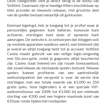
Deze categorieën vind je direct terug in de lobby van
VoltSlot. Daarnaast zijn er handige filters beschikbaar op
titel, provider en nieuwste releases. Het grootste deel
van de spellen bestaat natuurlijk uit gokkasten.
Eenmaal ingelogd, heb je toegang tot je profiel waar je
persoonlijke gegevens kunt beheren, bonussen kunt
activeren, stortingen kunt doen of opnames kunt
aanvragen. De website is zo ontworpen dat inloggen ook
op mobiele apparaten naadloos werkt, wat betekent dat
je overal en altijd toegang hebt tot je account. VoltSlot
Casino maakt gebruik van een veilige login-omgeving
met SSL-encryptie, zodat je gegevens altijd beschermd
zijn. Casino staat bekend om zijn royale bonusaanbod,
dat zowel nieuwe als bestaande spelers beloont. Nieuwe
spelers kunnen profiteren van een aantrekkelijk
welkomstpakket dat verspreid is over de eerste drie
stortingen, met een totale waarde van €1.000 en 250
gratis spins. Voor highrollers is er een speciale VIP-
welkomstbonus van 100% tot €1.000 bij een minimale
storting van €200, met een hogere maximale inzet van
€20 per ronde tijdens het rondspelen.