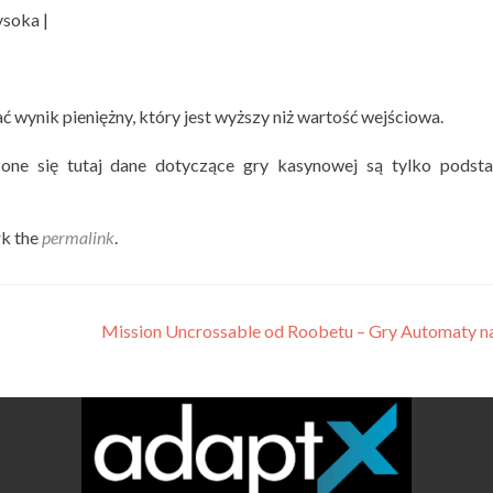
ysoka |
 wynik pieniężny, który jest wyższy niż wartość wejściowa.
one się tutaj dane dotyczące gry kasynowej są tylko podst
k the
permalink
.
Mission Uncrossable od Roobetu – Gry Automaty 