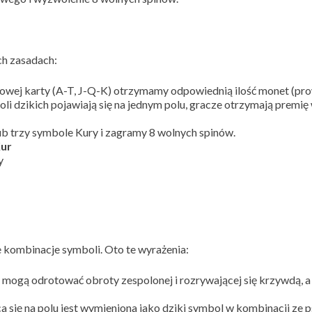
h zasadach:
owej karty (A-T, J-Q-K) otrzymamy odpowiednią ilość monet (prow
boli dzikich pojawiają się na jednym polu, gracze otrzymają premię
lub trzy symbole Kury i zagramy 8 wolnych spinów.
Kur
y
 kombinacje symboli. Oto te wyrażenia:
ze mogą odrotować obroty zespolonej i rozrywającej się krzywdą, a
a się na polu jest wymieniona jako dziki symbol w kombinacji ze p