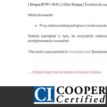
|
Stopa RTP
| 96% | |
Oto Stopa
| Średnia do w
Wnioskowanie:
Przy maksymalnej puli gracz może uzyskać
Należy pamiętać o tym, że wszystkie odnosz
podejmowania rozważań.
This entry was posted in
Uncategorized
. Bookmar
Post
←
Misja Nieprzekraczalna w Kasynie Slotów
navigation