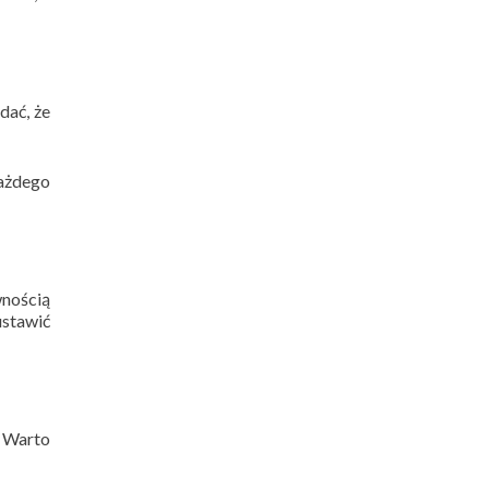
dać, że
każdego
wnością
ustawić
. Warto