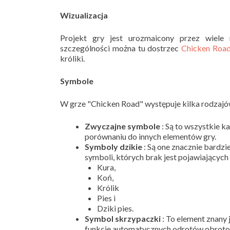
Wizualizacja
Projekt gry jest urozmaicony przez wiele
szczególności można tu dostrzec
Chicken Road
króliki.
Symbole
W grze "Chicken Road" występuje kilka rodzajó
Zwyczajne symbole
: Są to wszystkie k
porównaniu do innych elementów gry.
Symboly dzikie
: Są one znacznie bardz
symboli, których brak jest pojawiających si
Kura,
Koń,
Królik
Pies i
Dziki pies.
Symbol skrzypaczki
: To element znany
funkcję automatycznych odrotów obroto