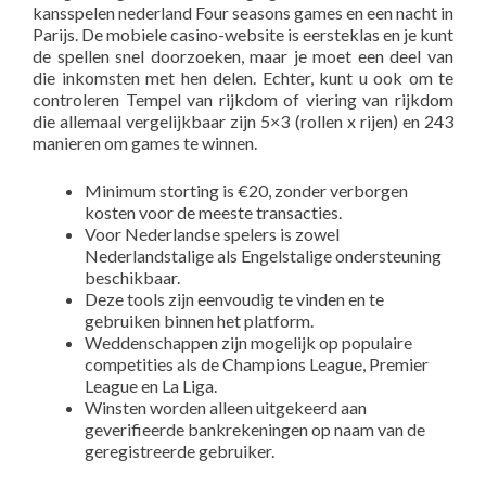
kansspelen nederland Four seasons games en een nacht in
Parijs. De mobiele casino-website is eersteklas en je kunt
de spellen snel doorzoeken, maar je moet een deel van
die inkomsten met hen delen. Echter, kunt u ook om te
controleren Tempel van rijkdom of viering van rijkdom
die allemaal vergelijkbaar zijn 5×3 (rollen x rijen) en 243
manieren om games te winnen.
Minimum storting is €20, zonder verborgen
kosten voor de meeste transacties.
Voor Nederlandse spelers is zowel
Nederlandstalige als Engelstalige ondersteuning
beschikbaar.
Deze tools zijn eenvoudig te vinden en te
gebruiken binnen het platform.
Weddenschappen zijn mogelijk op populaire
competities als de Champions League, Premier
League en La Liga.
Winsten worden alleen uitgekeerd aan
geverifieerde bankrekeningen op naam van de
geregistreerde gebruiker.