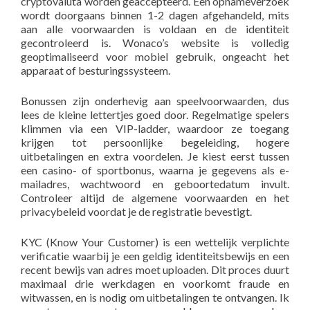
cryptovaluta worden geaccepteerd. Een opnameverzoek
wordt doorgaans binnen 1-2 dagen afgehandeld, mits
aan alle voorwaarden is voldaan en de identiteit
gecontroleerd is. Wonaco’s website is volledig
geoptimaliseerd voor mobiel gebruik, ongeacht het
apparaat of besturingssysteem.
Bonussen zijn onderhevig aan speelvoorwaarden, dus
lees de kleine lettertjes goed door. Regelmatige spelers
klimmen via een VIP-ladder, waardoor ze toegang
krijgen tot persoonlijke begeleiding, hogere
uitbetalingen en extra voordelen. Je kiest eerst tussen
een casino- of sportbonus, waarna je gegevens als e-
mailadres, wachtwoord en geboortedatum invult.
Controleer altijd de algemene voorwaarden en het
privacybeleid voordat je de registratie bevestigt.
KYC (Know Your Customer) is een wettelijk verplichte
verificatie waarbij je een geldig identiteitsbewijs en een
recent bewijs van adres moet uploaden. Dit proces duurt
maximaal drie werkdagen en voorkomt fraude en
witwassen, en is nodig om uitbetalingen te ontvangen. Ik