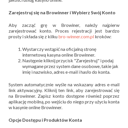
Zarejestruj się na Browinner i Wybierz Swój Konto
Aby zacząć grę w Browiner, należy najpierw
zarejestrować konto. Proces rejestracji jest bardzo
prosty i składa się z kilku
bro-winner.com.pl
kroków:
Wystarczy wstąpić na oficjalną stronę
internetową kasyna online Browinner.
Następnie kliknij przycisk "Zarejestruj" i podaj
wymagane przez system dane osobowe, takie jak
imię i nazwisko, adres e-mail i hasło do konta.
System automatycznie wyśle na wskazany adres e-mail
link aktywacyjny. Kliknij ten link, aby zarejestrować się
na Browinner. Zapisz konto dostępne również poprzez
aplikację mobilną, po wejściu do niego przy użyciu konta
w kasynie online Browinner.
Opcje Dostępu i Produktów Konta