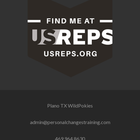
Plano TX
WildPokies
admin@personalchangestraining.com
469.964.8630