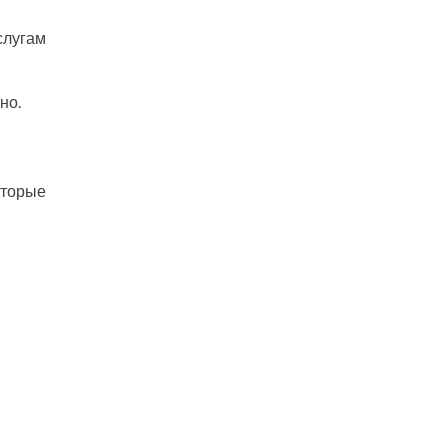
слугам
но.
оторые