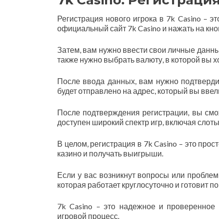
7k Casino: Регистраци
Регистрация нового игрока в 7k Casino – э
официальный сайт 7k Casino и нажать на кно
Затем, вам нужно ввести свои личные данные
также нужно выбрать валюту, в которой вы хо
После ввода данных, вам нужно подтвердит
будет отправлено на адрес, который вы ввел
После подтверждения регистрации, вы сможе
доступен широкий спектр игр, включая слоты,
В целом, регистрация в 7k Casino – это про
казино и получать выигрыши.
Если у вас возникнут вопросы или проблем
которая работает круглосуточно и готовит п
7k Casino – это надежное и проверенное
игровой процесс.