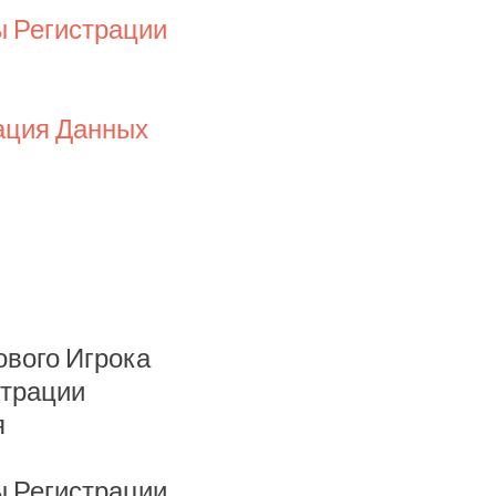
ы Регистрации
ация Данных
ового Игрока
страции
я
ы Регистрации