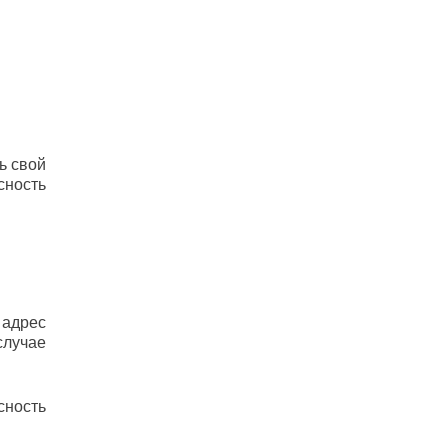
ь свой
сность
 адрес
случае
сность