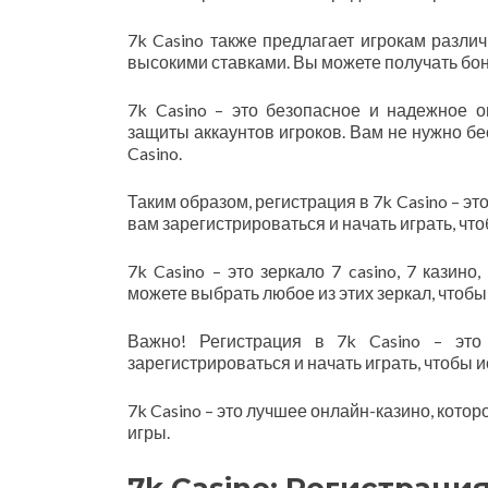
7k Casino также предлагает игрокам разли
высокими ставками. Вы можете получать бону
7k Casino – это безопасное и надежное о
защиты аккаунтов игроков. Вам не нужно бес
Casino.
Таким образом, регистрация в 7k Casino – э
вам зарегистрироваться и начать играть, чт
7k Casino – это зеркало 7 casino, 7 казин
можете выбрать любое из этих зеркал, чтобы 
Важно! Регистрация в 7k Casino – эт
зарегистрироваться и начать играть, чтобы 
7k Casino – это лучшее онлайн-казино, кото
игры.