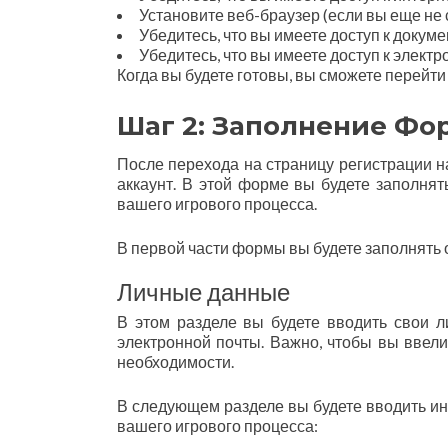
Установите веб-браузер (если вы еще не 
Убедитесь, что вы имеете доступ к докум
Убедитесь, что вы имеете доступ к электр
Когда вы будете готовы, вы сможете перейти 
Шаг 2: Заполнение Фо
После перехода на страницу регистрации на
аккаунт. В этой форме вы будете заполня
вашего игрового процесса.
В первой части формы вы будете заполнять 
Личные данные
В этом разделе вы будете вводить свои л
электронной почты. Важно, чтобы вы ввели
необходимости.
В следующем разделе вы будете вводить ин
вашего игрового процесса: