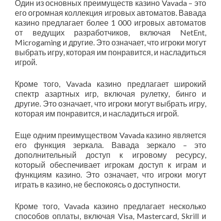
Один из основных преимуществ казино Vavada – это
его огромная коллекция игровых автоматов. Вавада
казино предлагает более 1 000 игровых автоматов
от ведущих разработчиков, включая NetEnt,
Microgaming и другие. Это означает, что игроки могут
выбрать игру, которая им понравится, и насладиться
игрой.
Кроме того, Vavada казино предлагает широкий
спектр азартных игр, включая рулетку, бинго и
другие. Это означает, что игроки могут выбрать игру,
которая им понравится, и насладиться игрой.
Еще одним преимуществом Vavada казино является
его функция зеркала. Вавада зеркало – это
дополнительный доступ к игровому ресурсу,
который обеспечивает игрокам доступ к играм и
функциям казино. Это означает, что игроки могут
играть в казино, не беспокоясь о доступности.
Кроме того, Vavada казино предлагает несколько
способов оплаты, включая Visa, Mastercard, Skrill и