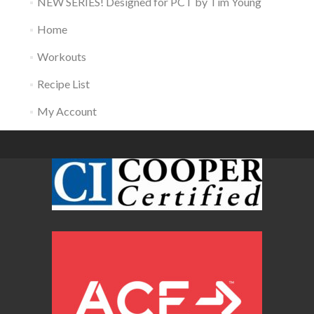
NEW SERIES! Designed for PCT by Tim Young
Home
Workouts
Recipe List
My Account