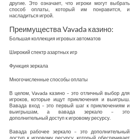
другие. Это означает, что игроки могут выбрать
способ оплаты, который им понравится, и
насладиться игрой.
Преимущества Vavada казино:
Большая коллекция игровых автоматов
Широкий спектр азартных игр
Функция зеркала
Многочисленные способы оплаты
В целом, Vavada казино – это отличный выбор для
игроков, которые ищут приключения и выигрыш.
Вавада вход – это первый шаг к приключениям и
выигрышам, а вавада зеркало – это
дополнительный доступ к игровому ресурсу.
Вавада рабочее зеркало – это дополнительный
доступ к игровому ресурсу, который обеспечивает