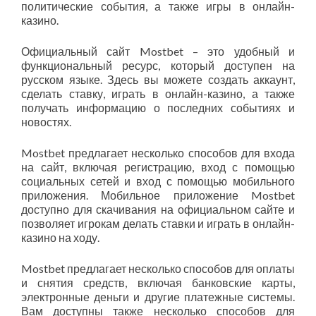
политические события, а также игры в онлайн-
казино.
Официальный сайт Mostbet – это удобный и
функциональный ресурс, который доступен на
русском языке. Здесь вы можете создать аккаунт,
сделать ставку, играть в онлайн-казино, а также
получать информацию о последних событиях и
новостях.
Mostbet предлагает несколько способов для входа
на сайт, включая регистрацию, вход с помощью
социальных сетей и вход с помощью мобильного
приложения. Мобильное приложение Mostbet
доступно для скачивания на официальном сайте и
позволяет игрокам делать ставки и играть в онлайн-
казино на ходу.
Mostbet предлагает несколько способов для оплаты
и снятия средств, включая банковские карты,
электронные деньги и другие платежные системы.
Вам доступны также несколько способов для