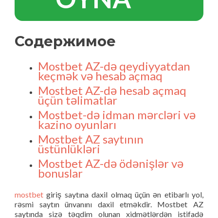
Содержимое
Mostbet AZ-də qeydiyyatdan
keçmək və hesab açmaq
Mostbet AZ-də hesab açmaq
üçün təlimatlar
Mostbet-də idman mərcləri və
kazino oyunları
Mostbet AZ saytının
üstünlükləri
Mostbet AZ-də ödənişlər və
bonuslar
mostbet
giriş saytına daxil olmaq üçün ən etibarlı yol,
rəsmi saytın ünvanını daxil etməkdir. Mostbet AZ
saytında sizə təqdim olunan xidmətlərdən istifadə