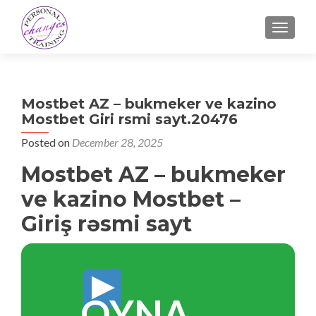
TOGGLE
Mostbet AZ – bukmeker ve kazino
Mostbet Giri rsmi sayt.20476
Posted on
December 28, 2025
Mostbet AZ – bukmeker
ve kazino Mostbet –
Giriş rəsmi sayt
OYNA