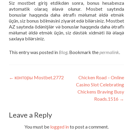
Siz mostbet giriş etdikdən sonra, bonus hesabınıza
avtomatik olaraq əlavə olunur. Mosbet saytında
bonuslar haqqında daha ətraflı məlumat əldə etmək
üçün, siz bonus bölməsini ziyarət edə bilərsiniz. Mostbet
AZ saytında ödənişlər və bonuslar haqqında daha ətraflı
məlumat əldə etmək üçün, siz dəstək xidməti ilə əlaqə
saxlaya bilərsiniz.
This entry was posted in
Blog
. Bookmark the
permalink
.
Post
←
конторы Mostbet.2772
Chicken Road – Online
Casino Slot Celebrating
navigation
Chickens Braving Busy
Roads.1516
→
Leave a Reply
You must be
logged in
to post a comment.