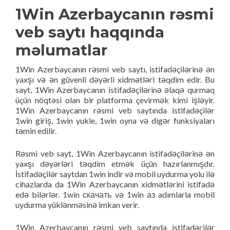
1Win Azerbaycanın rəsmi
veb saytı haqqında
məlumatlar
1Win Azerbaycanın rəsmi veb saytı, istifadəçilərinə ən
yaxşı və ən güvenli dəyərli xidmətləri təqdim edir. Bu
sayt, 1Win Azerbaycanın istifadəçilərinə əlaqə qurmaq
üçün nöqtəsi olan bir platforma çevirmək kimi işləyir.
1Win Azerbaycanın rəsmi veb saytında istifadəçilər
1win giriş, 1win yukle, 1win oyna və digər funksiyaları
təmin edilir.
Rəsmi veb sayt, 1Win Azerbaycanın istifadəçilərinə ən
yaxşı dəyərləri təqdim etmək üçün hazırlanmışdır.
İstifadəçilər saytdan 1win indir və mobil uydurma yolu ilə
cihazlarda da 1Win Azerbaycanın xidmətlərini istifadə
edə bilərlər. 1win скачать və 1win аз adımlarla mobil
uydurma yüklənməsinə imkan verir.
1Win Azerbaycanın rəsmi veb saytında istifadəçilər