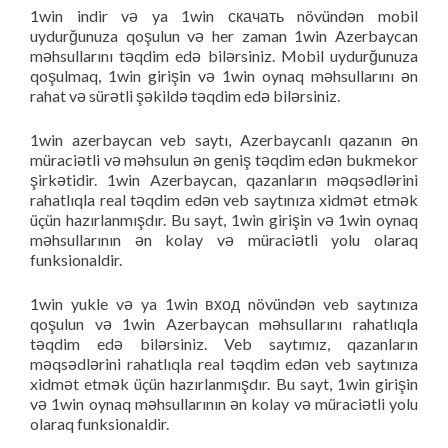
1win indir və ya 1win скачать növündən mobil
uydurğunuza qoşulun və her zaman 1win Azerbaycan
məhsullarını təqdim edə bilərsiniz. Mobil uydurğunuza
qoşulmaq, 1win girişin və 1win oynaq məhsullarını ən
rahat və sürətli şəkildə təqdim edə bilərsiniz.
1win azerbaycan veb saytı, Azerbaycanlı qazanın ən
müraciətli və məhsulun ən geniş təqdim edən bukmekor
şirkətidir. 1win Azerbaycan, qazanların məqsədlərini
rahatlıqla real təqdim edən veb saytınıza xidmət etmək
üçün hazırlanmışdır. Bu sayt, 1win girişin və 1win oynaq
məhsullarının ən kolay və müraciətli yolu olaraq
funksionaldir.
1win yukle və ya 1win вход növündən veb saytınıza
qoşulun və 1win Azerbaycan məhsullarını rahatlıqla
təqdim edə bilərsiniz. Veb saytımız, qazanların
məqsədlərini rahatlıqla real təqdim edən veb saytınıza
xidmət etmək üçün hazırlanmışdır. Bu sayt, 1win girişin
və 1win oynaq məhsullarının ən kolay və müraciətli yolu
olaraq funksionaldir.