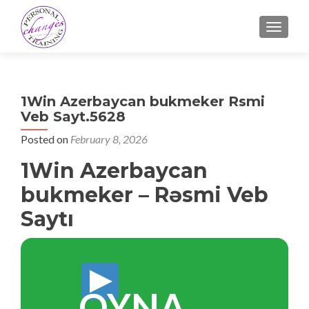
TOGGLE
1Win Azerbaycan bukmeker Rsmi
Veb Sayt.5628
Posted on
February 8, 2026
1Win Azerbaycan
bukmeker – Rəsmi Veb
Saytı
OYNA