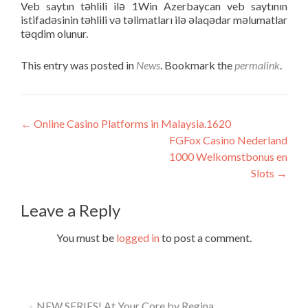
Veb saytın təhlili ilə 1Win Azerbaycan veb saytının
istifadəsinin təhlili və təlimatları ilə əlaqədar məlumatlar
təqdim olunur.
This entry was posted in
News
. Bookmark the
permalink
.
Post
←
Online Casino Platforms in Malaysia.1620
FGFox Casino Nederland
navigation
1000 Welkomstbonus en
Slots
→
Leave a Reply
You must be
logged in
to post a comment.
NEW SERIES! At Your Core by Regina