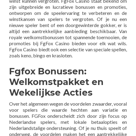
winst kunnen vergroten. FgFox Casino staat bekend om
zijn uitgebreide en lucratieve bonussen en promoties,
ontworpen om de speelervaring te verbeteren en de
winstkansen van spelers te vergroten. Of je nu een
nieuwe speler bent of een doorgewinterde gokker, er is
altijd een aantrekkelijke aanbieding beschikbaar. Van
royale welkomstbonussen tot spannende toernooien, de
promoties bij FgFox Casino bieden voor elk wat wils.
FgFox Casino biedt ook een selectie van speciale spellen,
zoals keno, bingo en krasloten.
Fgfox Bonussen:
Welkomstpakket en
Wekelijkse Acties
Over het algemeen wegen de voordelen zwaarder, vooral
voor spelers die waarde hechten aan variatie en
bonussen. FGFox onderscheidt zich door zijn focus op
Nederlandse spelers, met lokale betaalopties en
Nederlandstalige ondersteuning. Of je nu thuis speelt of
onderweg, de voordelen maken het een aantrekkelijke