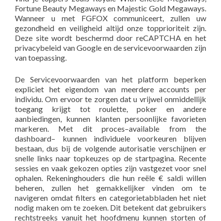
Fortune Beauty Megaways en Majestic Gold Megaways.
Wanneer u met FGFOX communiceert, zullen uw
gezondheid en veiligheid altijd onze topprioriteit zijn.
Deze site wordt beschermd door reCAPTCHA en het
privacybeleid van Google en de servicevoorwaarden zijn
van toepassing.
De Servicevoorwaarden van het platform beperken
expliciet het eigendom van meerdere accounts per
individu. Om ervoor te zorgen dat u vrijwel onmiddellijk
toegang krijgt tot roulette, poker en andere
aanbiedingen, kunnen klanten persoonlijke favorieten
markeren. Met dit proces–available from the
dashboard– kunnen individuele voorkeuren blijven
bestaan, dus bij de volgende autorisatie verschijnen er
snelle links naar topkeuzes op de startpagina. Recente
sessies en vaak gekozen opties zijn vastgezet voor snel
ophalen. Rekeninghouders die hun reële € saldi willen
beheren, zullen het gemakkelijker vinden om te
navigeren omdat filters en categorietabbladen het niet
nodig maken om te zoeken. Dit betekent dat gebruikers
rechtstreeks vanuit het hoofdmenu kunnen storten of