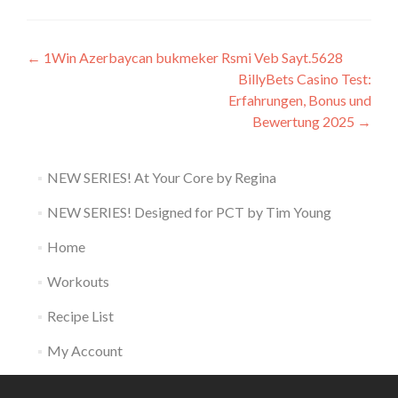
Post
←
1Win Azerbaycan bukmeker Rsmi Veb Sayt.5628
BillyBets Casino Test:
navigation
Erfahrungen, Bonus und
Bewertung 2025
→
NEW SERIES! At Your Core by Regina
NEW SERIES! Designed for PCT by Tim Young
Home
Workouts
Recipe List
My Account