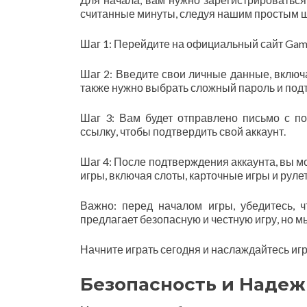
считанные минуты, следуя нашим простым 
Шаг 1: Перейдите на официальный сайт Gama 
Шаг 2: Введите свои личные данные, включ
также нужно выбрать сложный пароль и подт
Шаг 3: Вам будет отправлено письмо с по
ссылку, чтобы подтвердить свой аккаунт.
Шаг 4: После подтверждения аккаунта, вы мо
игры, включая слоты, карточные игры и рулет
Важно: перед началом игры, убедитесь, 
предлагает безопасную и честную игру, но 
Начните играть сегодня и наслаждайтесь игр
Безопасность и Надеж