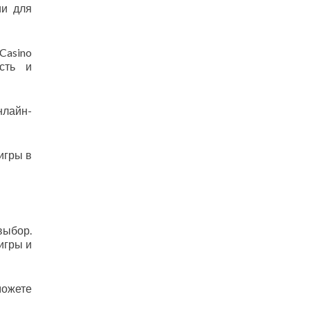
ии для
Casino
сть и
нлайн-
игры в
выбор.
игры и
можете