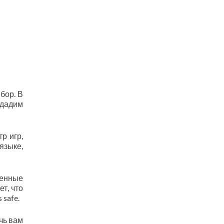
бор. В
 дадим
р игр,
языке,
менные
т, что
 safe.
чь вам