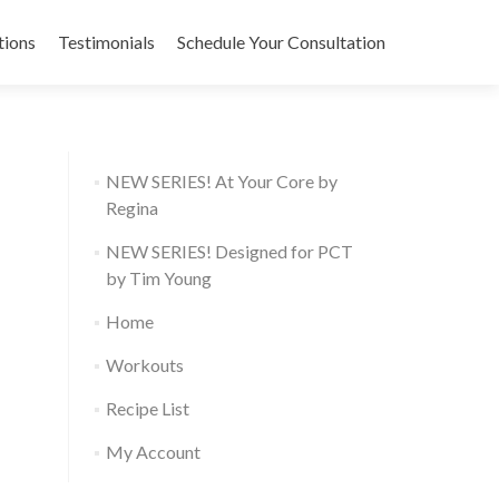
tions
Testimonials
Schedule Your Consultation
NEW SERIES! At Your Core by
Regina
NEW SERIES! Designed for PCT
by Tim Young
Home
Workouts
Recipe List
My Account