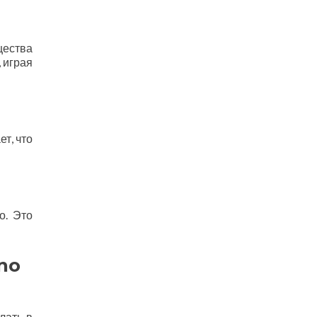
щества
 играя
т, что
о. Это
no
лать в