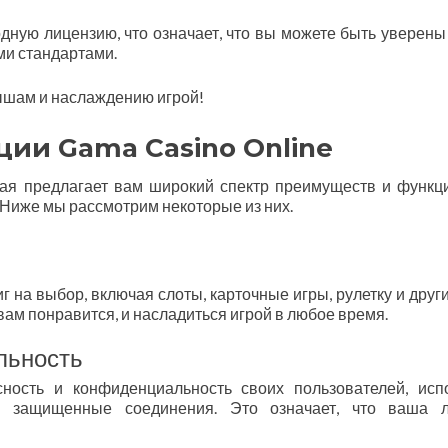
дную лицензию, что означает, что вы можете быть уверены 
ми стандартами.
рышам и наслаждению игрой!
ии Gama Casino Online
орая предлагает вам широкий спектр преимуществ и функц
 Ниже мы рассмотрим некоторые из них.
иг на выбор, включая слоты, карточные игры, рулетку и други
 вам понравится, и насладиться игрой в любое время.
льность
сность и конфиденциальность своих пользователей, исп
 защищенные соединения. Это означает, что ваша л