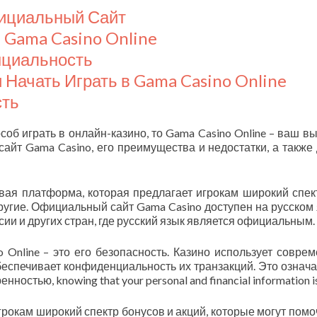
фициальный Сайт
 Gama Casino Online
нциальность
 Начать Играть в Gama Casino Online
сть
б играть в онлайн-казино, то Gama Casino Online – ваш вы
йт Gama Casino, его преимущества и недостатки, а также
вая платформа, которая предлагает игрокам широкий спект
другие. Официальный сайт Gama Casino доступен на русском 
сии и других стран, где русский язык является официальным.
Online – это его безопасность. Казино использует совре
еспечивает конфиденциальность их транзакций. Это означае
ностью, knowing that your personal and financial information is
игрокам широкий спектр бонусов и акций, которые могут помо