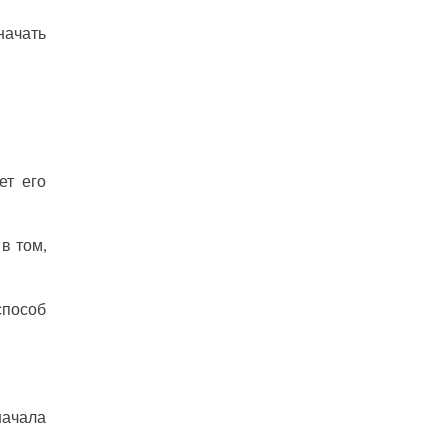
начать
ет его
в том,
способ
начала