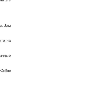
ы. Вам
ите на
личные
Online