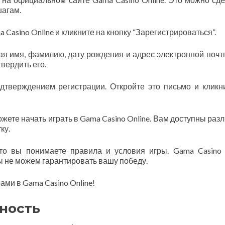
шагам.
Casino Online и кликните на кнопку “Зарегистрироваться”.
ая имя, фамилию, дату рождения и адрес электронной почт
вердить его.
дтверждением регистрации. Откройте это письмо и кликн
жете начать играть в Gama Casino Online. Вам доступны раз
ку.
что вы понимаете правила и условия игры. Gama Casino 
мы не можем гарантировать вашу победу.
ами в Gama Casino Online!
ность