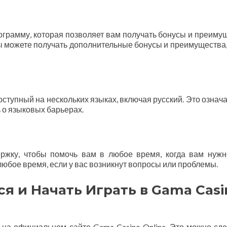
рограмму, которая позволяет вам получать бонусы и преиму
 вы можете получать дополнительные бонусы и преимущества,
оступный на нескольких языках, включая русский. Это означае
 о языковых барьерах.
ержку, чтобы помочь вам в любое время, когда вам нужн
любое время, если у вас возникнут вопросы или проблемы.
я и Начать Играть в Gama Casi
 на официальном сайте Gama Casino Online. Это можно сде