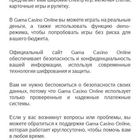
карточные игры и рулетку.
В Gama Casino Online вы можете играть на реальные
деньги, а также использовать функцию demo-
режима, чтобы попробовать игры без риска для
вашего бюджета.
Официальный сайт Gama Casino Online
обеспечивает безопасность и конфиденциальность
вашей информации, используя современные
технологии шифрования и защиты.
Вам не нужно беспокоиться о безопасности своих
данных, потому что Gama Casino Online использует
только проверенные и надежные платежные
системы.
Если у вас возникнут вопросы или проблемы, вы
можете обратиться к поддержке Gama Casino Online,
которая работает круглосуточно, чтобы помочь вам
в любое время.