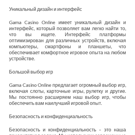
Уникальный дизайн и интерфейс
Gama Casino Online имеет уникальный дизайн и
интерфейс, который позволяет вам легко найти то,
что вы ищете. Интерфейс платформы
оптимизирован для различных устройств, включая
компьютеры, смартфоны и планшеты, что
обеспечивает комфортное игровое опыта на любом
устройстве.
Большой выбор игр
Gama Casino Online предлагает огромный выбор игр,
включая слоты, карточные игры, рулетку и другие.
Мы постоянно расширяем наш выбор игр, чтобы
обеспечить вам наилучший игровой опыт.
Безопасность и конфиденциальность
Безопасность и конфиденциальность – это наша