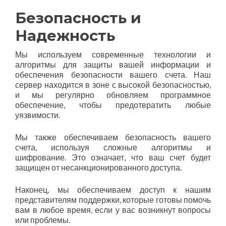
Безопасность и
Надежность
Мы используем современные технологии и
алгоритмы для защиты вашей информации и
обеспечения безопасности вашего счета. Наш
сервер находится в зоне с высокой безопасностью,
и мы регулярно обновляем программное
обеспечение, чтобы предотвратить любые
уязвимости.
Мы также обеспечиваем безопасность вашего
счета, используя сложные алгоритмы и
шифрование. Это означает, что ваш счет будет
защищен от несанкционированного доступа.
Наконец, мы обеспечиваем доступ к нашим
представителям поддержки, которые готовы помочь
вам в любое время, если у вас возникнут вопросы
или проблемы.