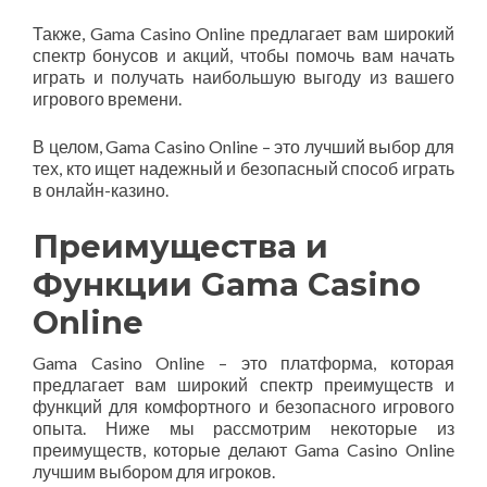
Также, Gama Casino Online предлагает вам широкий
спектр бонусов и акций, чтобы помочь вам начать
играть и получать наибольшую выгоду из вашего
игрового времени.
В целом, Gama Casino Online – это лучший выбор для
тех, кто ищет надежный и безопасный способ играть
в онлайн-казино.
Преимущества и
Функции Gama Casino
Online
Gama Casino Online – это платформа, которая
предлагает вам широкий спектр преимуществ и
функций для комфортного и безопасного игрового
опыта. Ниже мы рассмотрим некоторые из
преимуществ, которые делают Gama Casino Online
лучшим выбором для игроков.