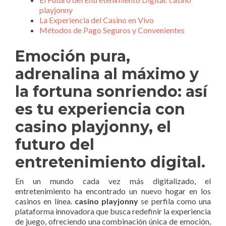
playjonny
La Experiencia del Casino en Vivo
Métodos de Pago Seguros y Convenientes
Emoción pura,
adrenalina al máximo y
la fortuna sonriendo: así
es tu experiencia con
casino playjonny, el
futuro del
entretenimiento digital.
En un mundo cada vez más digitalizado, el
entretenimiento ha encontrado un nuevo hogar en los
casinos en línea.
casino playjonny
se perfila como una
plataforma innovadora que busca redefinir la experiencia
de juego, ofreciendo una combinación única de emoción,