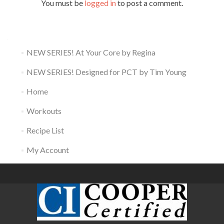
You must be
logged in
to post a comment.
NEW SERIES! At Your Core by Regina
NEW SERIES! Designed for PCT by Tim Young
Home
Workouts
Recipe List
My Account