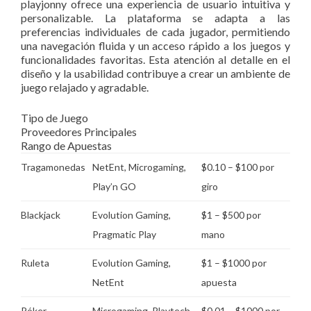
playjonny ofrece una experiencia de usuario intuitiva y
personalizable. La plataforma se adapta a las
preferencias individuales de cada jugador, permitiendo
una navegación fluida y un acceso rápido a los juegos y
funcionalidades favoritas. Esta atención al detalle en el
diseño y la usabilidad contribuye a crear un ambiente de
juego relajado y agradable.
Tipo de Juego
Proveedores Principales
Rango de Apuestas
Tragamonedas
NetEnt, Microgaming,
$0.10 – $100 por
Play’n GO
giro
Blackjack
Evolution Gaming,
$1 – $500 por
Pragmatic Play
mano
Ruleta
Evolution Gaming,
$1 – $1000 por
NetEnt
apuesta
Póker
Microgaming, Playtech
$0.01 – $1000 por