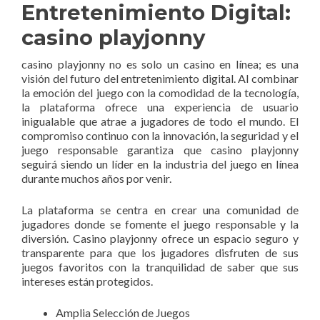
Entretenimiento Digital:
casino playjonny
casino playjonny no es solo un casino en línea; es una
visión del futuro del entretenimiento digital. Al combinar
la emoción del juego con la comodidad de la tecnología,
la plataforma ofrece una experiencia de usuario
inigualable que atrae a jugadores de todo el mundo. El
compromiso continuo con la innovación, la seguridad y el
juego responsable garantiza que casino playjonny
seguirá siendo un líder en la industria del juego en línea
durante muchos años por venir.
La plataforma se centra en crear una comunidad de
jugadores donde se fomente el juego responsable y la
diversión. Casino playjonny ofrece un espacio seguro y
transparente para que los jugadores disfruten de sus
juegos favoritos con la tranquilidad de saber que sus
intereses están protegidos.
Amplia Selección de Juegos