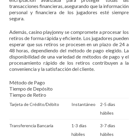
transacciones financieras, asegurando que la información
personal y financiera de los jugadores esté siempre
segura.
Además, casino playjonny se compromete a procesar los
retiros de forma rápida y eficiente. Los jugadores pueden
esperar que sus retiros se procesen en un plazo de 24 a
48 horas, dependiendo del método de pago elegido. La
disponibilidad de una variedad de métodos de pago y el
procesamiento rápido de los retiros contribuyen a la
conveniencia y la satisfacción del cliente.
Método de Pago
Tiempo de Depósito
Tiempo de Retiro
Tarjeta de Crédito/Débito
Instantáneo
2-5 días
hábiles
Transferencia Bancaria
1-3 días
3-7 días
hábiles
hábiles