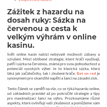
Zážitek z hazardu na
dosah ruky: Sázka na
červenou a cesta k
velkým výhrám v online
kasinu.
Svět online kasin nabízí nebývalé možnosti zábavy a
vzrušení. Mezi oblíbené strategie, které hráči využívají,
patří i sázka na červenou, známá pro svou jednoduchost a
potenciál vysokých výher. Je to klasická sázka, která
láká jak začátečníky, tak i zkušené hráče.
Bet on red
je
synonymem pro okamžité napětí a šanci na zásadní zisk.
Tento článek se zaměří na vše, co se týká hazardu online,
od základních pravidel až po pokročilé strategie a tipy
pro maximalizaci šancí na výhru. Prozkoumáme různé
aspekty, které ovlivňují vaši zkušenost a pomůžeme vám