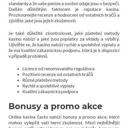
standardy a že vaše peníze a osobní údaje jsou v bezpečí.
Dalším důležitým faktorem je reputace kasina.
Prozkoumejte recenze a hodnocení od ostatních hráčů a
zjistěte, jaké jsou jejich zkušenosti.
Je také důležité zkontrolovat, jaké platební metody
kasino nabízí a jaké jsou poplatky za vklady a výběry.
Ujistěte se, že kasino nabízí rychlé a spolehlivé výplaty a
že má kvalitní zákaznickou podporu, která je k dispozici
v případě problémů.
Licence od renomovaného regulátora
Pozitivní recenze od ostatních hráčů
Různé platební metody
Rychlé a spolehlivé výplaty
Kvalitní zákaznická podpora
Bonusy a promo akce
Online kasina často nabízí bonusy a promo akce, které
mohou vylepšit vaši herní zkušenost. Mezi nejběžnější