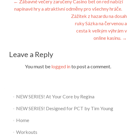
Post
←
Zábavné večery zaručeny Casino bet on red nabízí
napínavé hry a atraktivní odměny pro všechny hráče.
navigation
Zážitek z hazardu na dosah
ruky Sázka na červenou a
cesta k velkým výhrám v
online kasinu.
→
Leave a Reply
You must be
logged in
to post a comment.
NEW SERIES! At Your Core by Regina
NEW SERIES! Designed for PCT by Tim Young
Home
Workouts