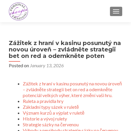
TOGGLE
Zážitek z hraní v kasinu posunutý na
novou úroveň – zvládněte strategii
bet on red a odemkněte poten
Posted on
January 13, 2026
Zážitek z hraní v kasinu posunutý na novou úroveň
– zvládněte strategii bet on red a odemkněte
potenciál velkých výher, které změní vaši hru.
Ruleta a pravidla hry
Základní typy sázek v ruletě
Význam kurzů a výplat v ruletě
Historie a vývoj rulety
Strategie sázky na červenou
Výhody a nevýhody strategie sázky na červenou