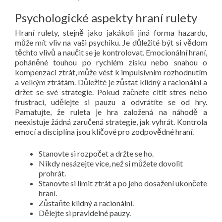
Psychologické aspekty hraní rulety
Hraní rulety, stejně jako jakákoli jiná forma hazardu,
může mít vliv na vaši psychiku. Je důležité být si vědom
těchto vlivů a naučit se je kontrolovat. Emocionální hraní,
poháněné touhou po rychlém zisku nebo snahou o
kompenzaci ztrát, může vést k impulsivním rozhodnutím
a velkým ztrátám. Důležité je zůstat klidný a racionální a
držet se své strategie. Pokud začnete cítit stres nebo
frustraci, udělejte si pauzu a odvrátíte se od hry.
Pamatujte, že ruleta je hra založená na náhodě a
neexistuje žádná zaručená strategie, jak vyhrát. Kontrola
emocí a disciplína jsou klíčové pro zodpovědné hraní.
Stanovte si rozpočet a držte se ho.
Nikdy nesázejte více, než si můžete dovolit
prohrát.
Stanovte si limit ztrát a po jeho dosažení ukončete
hraní.
Zůstaňte klidný a racionální.
Dělejte si pravidelné pauzy.