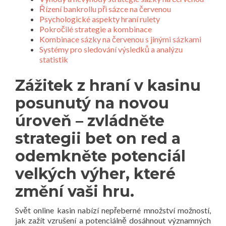
Řízení bankrollu při sázce na červenou
Psychologické aspekty hraní rulety
Pokročilé strategie a kombinace
Kombinace sázky na červenou s jinými sázkami
Systémy pro sledování výsledků a analýzu
statistik
Zážitek z hraní v kasinu
posunutý na novou
úroveň – zvládněte
strategii bet on red a
odemkněte potenciál
velkých výher, které
změní vaši hru.
Svět online kasin nabízí nepřeberné množství možností,
jak zažít vzrušení a potenciálně dosáhnout významných