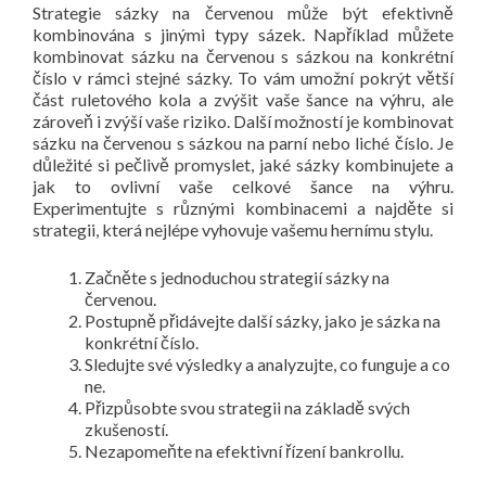
Strategie sázky na červenou může být efektivně
kombinována s jinými typy sázek. Například můžete
kombinovat sázku na červenou s sázkou na konkrétní
číslo v rámci stejné sázky. To vám umožní pokrýt větší
část ruletového kola a zvýšit vaše šance na výhru, ale
zároveň i zvýší vaše riziko. Další možností je kombinovat
sázku na červenou s sázkou na parní nebo liché číslo. Je
důležité si pečlivě promyslet, jaké sázky kombinujete a
jak to ovlivní vaše celkové šance na výhru.
Experimentujte s různými kombinacemi a najděte si
strategii, která nejlépe vyhovuje vašemu hernímu stylu.
Začněte s jednoduchou strategií sázky na
červenou.
Postupně přidávejte další sázky, jako je sázka na
konkrétní číslo.
Sledujte své výsledky a analyzujte, co funguje a co
ne.
Přizpůsobte svou strategii na základě svých
zkušeností.
Nezapomeňte na efektivní řízení bankrollu.