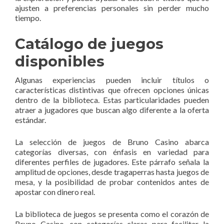
ajusten a preferencias personales sin perder mucho
tiempo.
Catálogo de juegos
disponibles
Algunas experiencias pueden incluir títulos o
características distintivas que ofrecen opciones únicas
dentro de la biblioteca. Estas particularidades pueden
atraer a jugadores que buscan algo diferente a la oferta
estándar.
La selección de juegos de Bruno Casino abarca
categorías diversas, con énfasis en variedad para
diferentes perfiles de jugadores. Este párrafo señala la
amplitud de opciones, desde tragaperras hasta juegos de
mesa, y la posibilidad de probar contenidos antes de
apostar con dinero real.
La biblioteca de juegos se presenta como el corazón de
Bruno Casino, con categorías claras para facilitar la