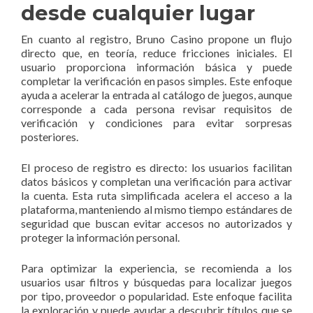
desde cualquier lugar
En cuanto al registro, Bruno Casino propone un flujo
directo que, en teoría, reduce fricciones iniciales. El
usuario proporciona información básica y puede
completar la verificación en pasos simples. Este enfoque
ayuda a acelerar la entrada al catálogo de juegos, aunque
corresponde a cada persona revisar requisitos de
verificación y condiciones para evitar sorpresas
posteriores.
El proceso de registro es directo: los usuarios facilitan
datos básicos y completan una verificación para activar
la cuenta. Esta ruta simplificada acelera el acceso a la
plataforma, manteniendo al mismo tiempo estándares de
seguridad que buscan evitar accesos no autorizados y
proteger la información personal.
Para optimizar la experiencia, se recomienda a los
usuarios usar filtros y búsquedas para localizar juegos
por tipo, proveedor o popularidad. Este enfoque facilita
la exploración y puede ayudar a descubrir títulos que se