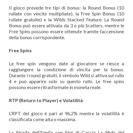
Il gioco prevede tre tipi di bonus: la Round Bonus (10
rullate con vincite multipliate), la Free Spin Bonus (10
rullate gratuite) e la Wilds Stacked Feature. La Round
Bonus può essere attivata da 3 o più Scatters, mentre le
Free Spins possono essere ottenute tramite l’accensione
della bonus corrispondente.
Free Spins
Le free spin vengono date al giocatore se riesce a
raggiungere la condizione di vincita per la bonus.
Durante i round gratuiti, il simbolo Wild si attiva sul rullo
4 e può apparire solo su questo rullo. Le free spins
possono essere ritrasformate in moneta reale.
RTP (Return to Player) e Volatilità
L’RPT del gioco è pari al 96,2% mentre la volatilità è
classificata come alta o massima.
La Strada dell’Aquila con Slot di Caccia La Sfida del