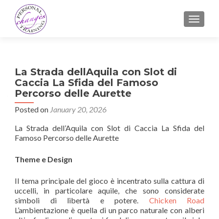
TOGGLE
La Strada dellAquila con Slot di
Caccia La Sfida del Famoso
Percorso delle Aurette
Posted on
January 20, 2026
La Strada dell’Aquila con Slot di Caccia La Sfida del
Famoso Percorso delle Aurette
Theme e Design
Il tema principale del gioco è incentrato sulla cattura di
uccelli, in particolare aquile, che sono considerate
simboli di libertà e potere.
Chicken Road
L’ambientazione è quella di un parco naturale con alberi