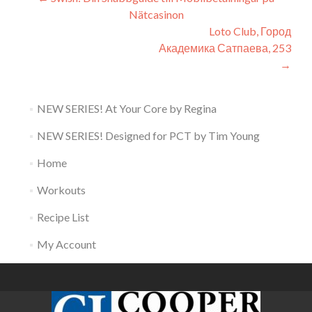
Post
Nätcasinon
navigation
Loto Club, Город
Академика Сатпаева, 253
→
NEW SERIES! At Your Core by Regina
NEW SERIES! Designed for PCT by Tim Young
Home
Workouts
Recipe List
My Account