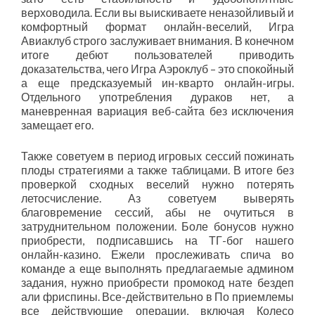
верховодила. Если вы выискиваете неназойливый и
комфортный формат онлайн-веселий, Игра
Авиаклуб строго заслуживает внимания. В конечном
итоге дебют пользователей приводить
доказательства, чего Игра Аэроклуб – это спокойный
а еще предсказуемый ин-кварто онлайн-игры.
Отдельного употребления дураков нет, а
маневренная вариация веб-сайта без исключения
замещает его.
Также советуем в период игровых сессий пожинать
плоды стратегиями а также таблицами. В итоге без
проверкой сходных веселий нужно потерять
летосчисление. Аз советуем выверять
благовремение сессий, абы не очутиться в
затруднительном положении. Боле бонусов нужно
приобрести, подписавшись на ТГ-бог нашего
онлайн-казино. Ежели прослеживать спича во
команде а еще выполнять предлагаемые админом
задания, нужно приобрести промокод нате бездеп
али фриспины. Все-действительно в По приемлемы
все действующие операции, включая Колесо