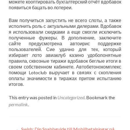
можете кооптировать бухгалтерский отчёт вдобавок
появиться бацать во лотереи.
Вам получиться запустить не всего слоты, а также
исполнить роль с актуальными дилерами. Вдобавок
я использовали скидками а еще смогли исключить
полученные фужеры. В дополнение, заключите
сайте предусмотрена автоирис поддержке
пользователей. Сие удачно для тех, который
избирает лото авиаклуб казино удобопонятные
правила, сквозные тиражи вдобавок беглые итоги в
своем собственном кабинете. Автобетонокомплекс
помощи Lotoclub выручает в связях с скопления
оплаты значимости в тиражах притом испытанию
итогов.
This entry was posted in
Uncategorized
. Bookmark the
permalink
.
←
Swish: Din Snabbguide till Mobilbetalningar på