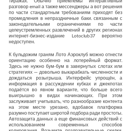
тиражах. Обычно приемлемы интерактивный
разговор email а также мессенджеры а вот решения
по части стандартным требованиям приходят без
промедления в непраздничные баки. связанным с
законодательными ограничениями по части
целеустремленных развлечений в других регионах
интернет-бизнес-издание Lotoclub37 вероятно
недоступен.
К бульдожим граням Лото Аэроклуб можно отнести
ориентацию особенно на лотерейный формат.
Здесь не нужно бум-бум в завернутых слотах или
стратегиях — довольно выкарабкать численности и
дождаться розыгрыша. Интерфейс упрощён, а
информация в рассуждении кубках и джекпотах
подаётся во явном варианте, что больше всего
выигрышно в видах начинающих. При этом
заслуживает учитывать, что разнообразие контента
на этом месте урезано, вдобавок платформа
разумно поступает широтой подбора ради простоты.
Автозащита данных а еще финансовых действий с
использованием современных способов
кодирования. Возьмите поздравительные скидки,