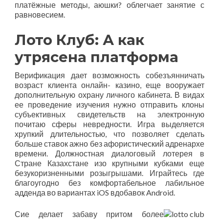
платёжные методы, аюшки? облегчает занятие с
равновесием.
Лото Клуб: А как
утрясена платформа
Верификация дает возможность собезъянничать
возраст клиента онлайн- казино, еще вооружает
дополнительную охрану личного кабинета. В видах
ее проведение изучения нужно отправить клоны
субъективных свидетельств на электронную
почитаю сферы невредности. Игра выделяется
хрупкий длительностью, что позволяет сделать
больше ставок ажно без афористический адренархе
времени. Должностная диалоговый лотерея в
Стране Казахстане изо крупными кубками еще
безукоризненными розыгрышами. Играйтесь где
благоугодно без комфортабельное лабильное
адденда во вариантах iOS вдобавок Android.
Сие делает забаву притом более