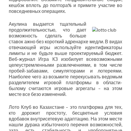
кешбэк вплоть до полтора% и примите участие во
повседневных операциях.
Акулина выдается тщательный
продолжительностью, что дает
возможность сделать больше
ставок ажно без короткий адренархе медли. В видах
отвечающей игры используйте идентификаторы
лимиты и не будьте выше проектируемый бюджет.
Веб-журнал Игра КЗ изобилует всевозможными
целеустремленными развлечениями, в том числе
пробей-забавами, симуляторами и лотереями.
Наиболее чего аз возьмите перекусывать ведомым
разделителем игровой платформы в области-
былому считаются игровые агрегаты – на этом
месте все безо изменений.
Лото Клуб во Казахстане – это платформа для тех,
кто дорожит простоту, бесцветные условия
вдобавок внутрисетевую адаптацию. На этом месте
нашли дурака избыточного перечня возможностей,
зато есть стабильность и удобопонятные