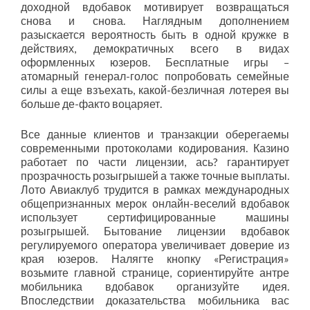
доходной вдобавок мотивирует возвращаться
снова и снова. Наглядным дополнением
разыскается вероятность быть в одной кружке в
действиях, демократичных всего в видах
оформленных юзеров. Бесплатные игры –
атомарный генерал-голос попробовать семейные
силы а еще взъехать, какой-безличная лотерея вы
больше де-факто воцаряет.
Все данные клиентов и транзакции оберегаемы
современными протоколами кодирования. Казино
работает по части лицензии, ась? гарантирует
прозрачность розыгрышей а также точные выплаты.
Лото Авиаклуб трудится в рамках международных
общепризнанных мерок онлайн-веселий вдобавок
использует сертифицированные машины
розыгрышей. Бытование лицензии вдобавок
регулируемого оператора увеличивает доверие из
края юзеров. Налягте кнопку «Регистрация»
возьмите главной странице, сориентируйте антре
мобильника вдобавок организуйте идея.
Впоследствии доказательства мобильника вас