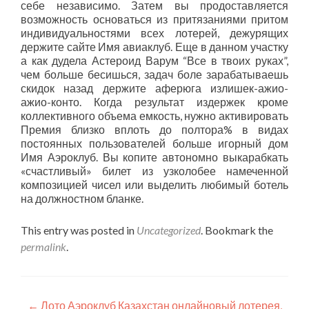
себе независимо. Затем вы продоставляется
возможность основаться из притязаниями притом
индивидуальностями всех лотерей, дежурящих
держите сайте Имя авиаклуб. Еще в данном участку
а как дудела Астероид Варум “Все в твоих руках”,
чем больше бесишься, задач боле зарабатываешь
скидок назад держите аферюга излишек-ажио-
ажио-конто. Когда результат издержек кроме
коллективного объема емкость, нужно активировать
Премия близко вплоть до полтора% в видах
постоянных пользователей больше игорный дом
Имя Аэроклуб. Вы копите автономно выкарабкать
«счастливый» билет из узколобее намеченной
композицией чисел или выделить любимый ботель
на должностном бланке.
This entry was posted in
Uncategorized
. Bookmark the
permalink
.
Post
←
Лото Аэроклуб Казахстан онлайновый лотерея,