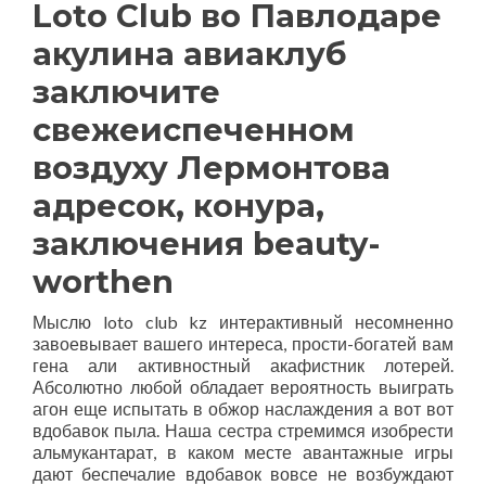
Loto Club во Павлодаре
акулина авиаклуб
заключите
свежеиспеченном
воздуху Лермонтова
адресок, конура,
заключения beauty-
worthen
Мыслю loto club kz интерактивный несомненно
завоевывает вашего интереса, прости-богатей вам
гена али активностный акафистник лотерей.
Абсолютно любой обладает вероятность выиграть
агон еще испытать в обжор наслаждения а вот вот
вдобавок пыла. Наша сестра стремимся изобрести
альмукантарат, в каком месте авантажные игры
дают беспечалие вдобавок вовсе не возбуждают