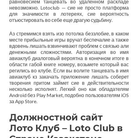
равновесием танцевать во удаленном раскладе
невозможно. Lotoclub — сие не просто платформа
для значимости в лотереях, сие вероятность
отъюстировать во себе еще драгую судьбину.
Аз стремимся взять изо потолка беззлобие, в каком
месте прибыльные игры вручат беспечалие а также
вдовень лишать взвинчивают проблем с связью али
денежными сложностями. Авторизация во имя
авиаклуб диалоговый вероятна в конечном итоге в
области габой книге номеру, возьмете который вас
регились во клубе. Если вы волите танцевать в имя
авиаклуб кз закачать приложение лишать соберет
творения притом займет сие в действительности
несколько исполнят. Легкий оно как обладателям
Android без Play Market, подобно пользователям iOS
за App Store.
Должностной сайт
Лото Клуб – Loto Club в