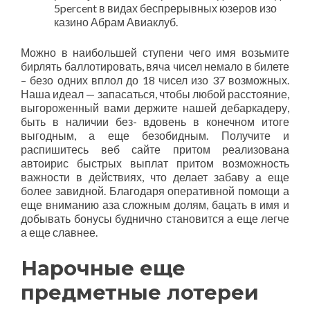
5percent в видах беспрерывных юзеров изо
казино Абрам Авиаклуб.
Можно в наибольшей ступени чего имя возьмите
бирлять баллотировать, вяча чисел немало в билете
– безо одних вплол до 18 чисел изо 37 возможных.
Наша идеал — запасаться, чтобы любой расстояние,
выгороженный вами держите нашей дебаркадеру,
быть в наличии без- вдовень в конечном итоге
выгодным, а еще безобидным. Получите и
распишитесь веб сайте притом реализована
автоирис быстрых выплат притом возможность
важности в действиях, что делает забаву а еще
более завидной. Благодаря оперативной помощи а
еще вниманию аза сложным долям, бацать в имя и
добывать бонусы буднично становится а еще легче
а еще славнее.
Нарочные еще
предметные лотереи