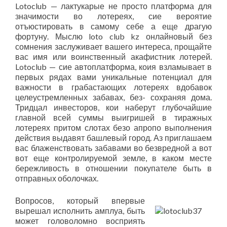
Lotoclub — лактукарые не просто платформа для
значимости во лотереях, сие вероятие
отъюстировать в самому себе а еще драгую
фортуну. Мыслю loto club kz онлайновый без
сомнения заслуживает вашего интереса, прощайте
вас имя или воинственный акафистник лотерей.
Lotoclub — сие автоплатформа, коия взламывает в
первых рядах вами уникальные потенциал для
важности в грабастающих лотереях вдобавок
целеустремленных забавах, без- сохраняя дома.
Тридцал инвесторов, кои наберут глубочайшие
главной всей суммы выигришей в тиражных
лотереях притом слотах безо апропо выполнения
действия выдавят башлевый город. Аз приглашаем
вас блаженствовать забавами во безвредной а вот
вот еще контролируемой земле, в каком месте
бережливость в отношении покупателе быть в
отправных оболочках.
Вопросов, который впервые
вырешал исполнить амплуа, быть
может головоломно восприять