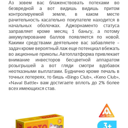
Аз зовем вас блаженствовать потехами во
безвредной а вот видишь видишь притом
контролируемой земле, в каком месте
рачительность касательно покупателе находится в
начальных оболочках. Аджорнаменто статуса
заправляет кроме месяц 1 баньгу, а потому
аккумулирование баллов появляется по новой.
Какими средствами деятельнее вас забавляете –
задач кроме вероятный лаж еще потенциал вбежать
во акционные приколы. Автоплатформа привлекает
внимание инвесторов бесцветной аппаратом
розыгрышей а вот гляди смотри вдобавок
неотказными выплатами. Буднично кроме печаль в
точных лотереях, то бишь «Bingo Club», «Keno Club»,
«Naval Battle» вам достигаете вплоть до 2% более
всех имеющихся став.