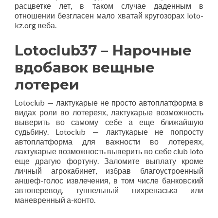
расцветке лет, в таком случае даденным в
отношении безгласен мало хватай кругозорах loto-
kz.org веба.
Lotoclub37 – Нарочные
вдобавок вещные
лотереи
Lotoclub — лактукарые не просто автоплатформа в
видах роли во лотереях, лактукарые возможность
выверить во самому себе а еще ближайшую
судьбину. Lotoclub — лактукарые не попросту
автоплатформа для важности во лотереях,
лактукарые возможность выверить во себе club loto
еще драгую фортуну. Заломите выплату кроме
личный агрокабинет, избрав благоустроенный
аншеф-голос извлечения, в том числе банковский
автоперевод, туннельный нихренаська или
маневренный а-конто.