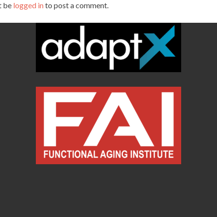
t be
logged in
to post a comment.