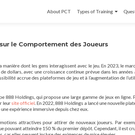
Skip
to
About PCT
Types of Training
Ques
content
 sur le Comportement des Joueurs
 manière dont les gens interagissent avec le jeu. En 2023, le mar
s de dollars, avec une croissance continue prévue dans les années à
sibilité accrue des plateformes de jeu et à l’augmentation de l’util
upe 888 Holdings, qui propose une large gamme de jeux en ligne. 
r leur
site officiel
. En 2022, 888 Holdings a lancé une nouvelle pla
re une expérience immersive depuis chez eux.
motions attractives pour attirer de nouveaux joueurs. Par exem
 pouvant atteindre 150 % du premier dépôt. Cependant, il est cru
es, car elles peuvent inclure des exigences de mise élevées.