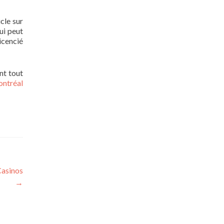
cle sur
ui peut
licencié
nt tout
ontréal
Casinos
→