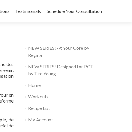
tions
Testimonials
Schedule Your Consultation
NEW SERIES! At Your Core by
Regina
ché des
NEW SERIES! Designed for PCT
 venir.
by Tim Young
isation
Home
Pour en
Workouts
teforme
Recipe List
ple, de
My Account
cial de